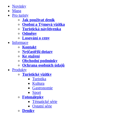
Novinky
Mapa
Pro turisty
Jak používat deník
Osobní a Týmová vizitka
Turistická návštívenka
Odměny
Losování o ceny
Informace
Kontakt
Nejčastější dotazy
Ke stažení
Obchodní podmínky
Ochrana osobních údajů
Produkty
Turistické vizitky
Turistika
Kultura
Gastronomie
Sport
Fotonálepky
Tématické série
Ostatní série
Deníky