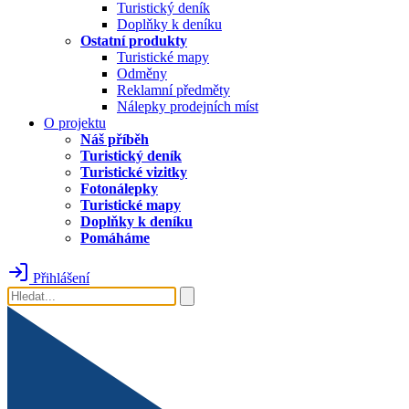
Turistický deník
Doplňky k deníku
Ostatní produkty
Turistické mapy
Odměny
Reklamní předměty
Nálepky prodejních míst
O projektu
Náš příběh
Turistický deník
Turistické vizitky
Fotonálepky
Turistické mapy
Doplňky k deníku
Pomáháme
Přihlášení