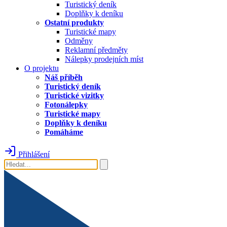
Turistický deník
Doplňky k deníku
Ostatní produkty
Turistické mapy
Odměny
Reklamní předměty
Nálepky prodejních míst
O projektu
Náš příběh
Turistický deník
Turistické vizitky
Fotonálepky
Turistické mapy
Doplňky k deníku
Pomáháme
Přihlášení