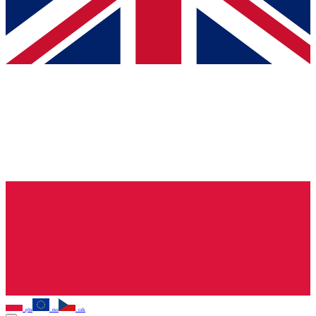
pln
eur
czk