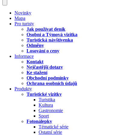
Novinky
Mapa
Pro turisty
Jak používat deník
Osobní a Týmová vizitka
Turistická návštívenka
Odměny
Losování o ceny
Informace
Kontakt
Nejčastější dotazy
Ke stažení
Obchodní podmínky
Ochrana osobních údajů
Produkty
Turistické vizitky
Turistika
Kultura
Gastronomie
Sport
Fotonálepky
Tématické série
Ostatní série