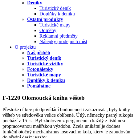
Deníky
Turistický deník
Doplňky k deníku
Ostatní produkty
Turistické mapy
Odměny
Reklamní předměty
Nálepky prodejních míst
O projektu
Náš příběh
Turistický deník
Turistické vizitky
Fotonálepky
Turistické mapy
Doplňky k deníku
Pomáháme
F-1220 Olomoucká kniha věšteb
Přestože církev předpovídání budoucnosti zakazovala, byly knihy
věšteb ve středověku velice oblíbené. Útlý, německy psaný rukopis
pochází z 15. st. Byl zhotoven z pergamenu a každý z listů nese
propracovanou malířskou výzdobu. Zcela unikátní je dodnes
funkční otočný mechanismus losovacího kola, který je zabudován
do přední desky vazby.