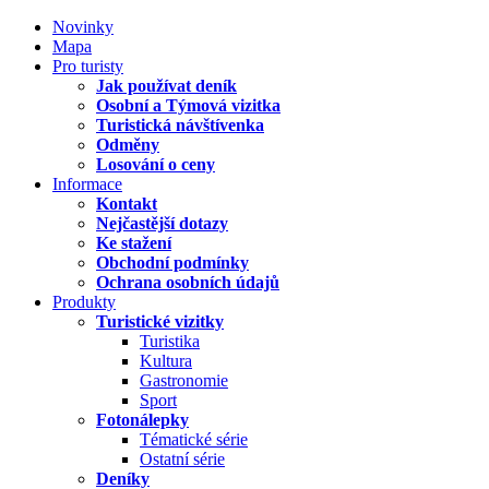
Novinky
Mapa
Pro turisty
Jak používat deník
Osobní a Týmová vizitka
Turistická návštívenka
Odměny
Losování o ceny
Informace
Kontakt
Nejčastější dotazy
Ke stažení
Obchodní podmínky
Ochrana osobních údajů
Produkty
Turistické vizitky
Turistika
Kultura
Gastronomie
Sport
Fotonálepky
Tématické série
Ostatní série
Deníky