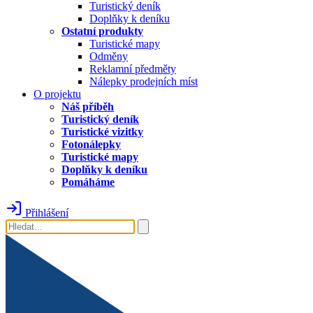
Turistický deník
Doplňky k deníku
Ostatní produkty
Turistické mapy
Odměny
Reklamní předměty
Nálepky prodejních míst
O projektu
Náš příběh
Turistický deník
Turistické vizitky
Fotonálepky
Turistické mapy
Doplňky k deníku
Pomáháme
Přihlášení