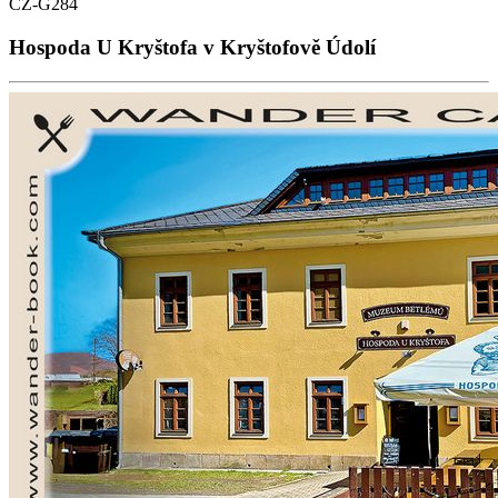
CZ-G284
Hospoda U Kryštofa v Kryštofově Údolí