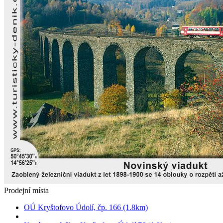
Prodejní místa
OÚ Kryštofovo Údolí, čp. 166 (1.8km)