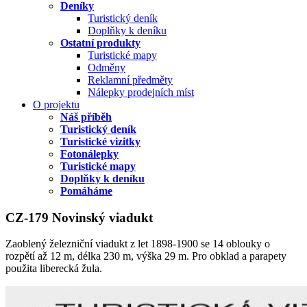
Deníky
Turistický deník
Doplňky k deníku
Ostatní produkty
Turistické mapy
Odměny
Reklamní předměty
Nálepky prodejních míst
O projektu
Náš příběh
Turistický deník
Turistické vizitky
Fotonálepky
Turistické mapy
Doplňky k deníku
Pomáháme
CZ-179 Novinský viadukt
Zaoblený železniční viadukt z let 1898-1900 se 14 oblouky o
rozpětí až 12 m, délka 230 m, výška 29 m. Pro obklad a parapety
použita liberecká žula.