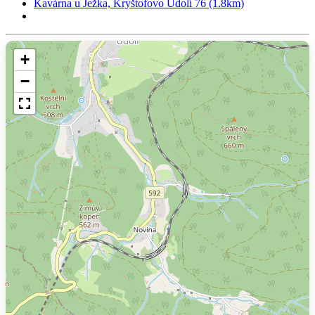
Kavárna u Ježka, Kryštofovo Údolí 76 (1.8km)
+
−