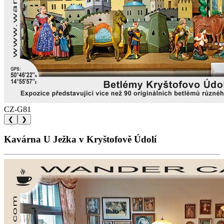
CZ-G81
❮
❯
Kavárna U Ježka v Kryštofově Údolí