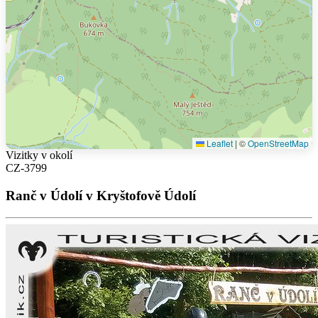
Leaflet
|
©
OpenStreetMap
Vizitky v okolí
CZ-3799
Ranč v Údolí v Kryštofově Údolí