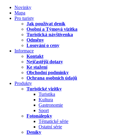
Novinky
Mapa
Pro turisty
Jak používat deník
Osobní a Týmová vizitka
Turistická návštívenka
Odměny
Losování o ceny
Informace
Kontakt
Nejčastější dotazy
Ke stažení
Obchodní podmínky
Ochrana osobních údajů
Produkty
Turistické vizitky
Turistika
Kultura
Gastronomie
Sport
Fotonálepky
Tématické série
Ostatní série
Deníky