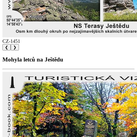
CZ-1451
❮
❯
Mohyla letců na Ještědu