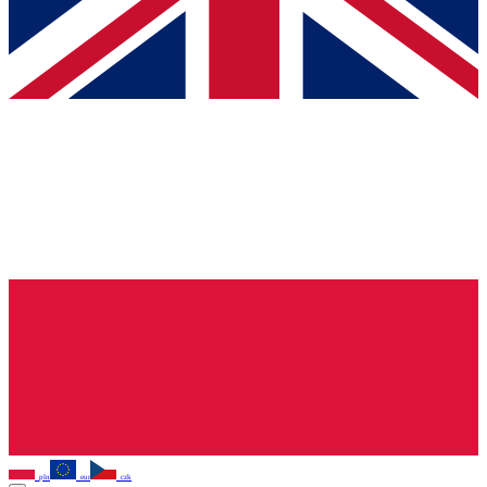
pln
eur
czk