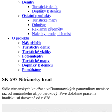
Deníky
Turistický deník
Doplňky k deníku
Ostatní produkty
Turistické mapy
Odměny
Reklamní předměty
Nálepky prodejních míst
O projektu
Náš příběh
Turistický deník
Turistické vizitky
Fotonálepky
Turistické mapy
Doplňky k deníku
Pomáháme
SK-597 Nitriansky hrad
Sídlo nitrianskych kniežat a veľkomoravských panovníkov meniace
ráz od románskeho až po barokový. Prvé doložené práce na
hradisku sú datované od r. 828.