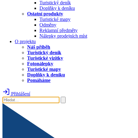
Turistický deník
Doplňky k deníku
Ostatní produkty
Turistické mapy
Odměny
Reklamní předměty
Nálepky prodejních míst
O projektu
Náš příběh
Turistický deník
Turistické vizitky
Fotonálepky
Turistické mapy
Doplňky k deníku
Pomáháme
Přihlášení