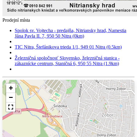
Prodejní místa
Spolok sv. Vojtecha - predajňa, Nitriansky hrad, Namestia
Jána Pavla II. 7, 950 50 Nitra (0km)
TIC Nitra, Štefánikova trieda 1/1, 949 01 Nitra (0.5km)
Železničná spoločnosť Slovensko, železničná stanica -
zákaznícke centrum, Staničná 6, 950 55 Nitra (1.9km)
+
−