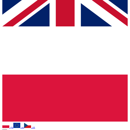
pln
eur
czk