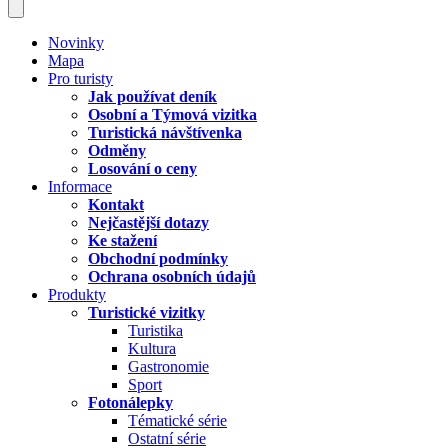
Novinky
Mapa
Pro turisty
Jak používat deník
Osobní a Týmová vizitka
Turistická návštívenka
Odměny
Losování o ceny
Informace
Kontakt
Nejčastější dotazy
Ke stažení
Obchodní podmínky
Ochrana osobních údajů
Produkty
Turistické vizitky
Turistika
Kultura
Gastronomie
Sport
Fotonálepky
Tématické série
Ostatní série