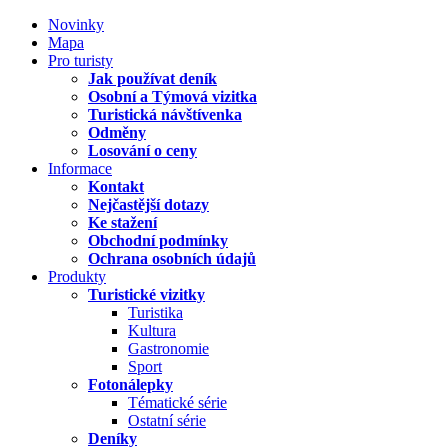
Novinky
Mapa
Pro turisty
Jak používat deník
Osobní a Týmová vizitka
Turistická návštívenka
Odměny
Losování o ceny
Informace
Kontakt
Nejčastější dotazy
Ke stažení
Obchodní podmínky
Ochrana osobních údajů
Produkty
Turistické vizitky
Turistika
Kultura
Gastronomie
Sport
Fotonálepky
Tématické série
Ostatní série
Deníky