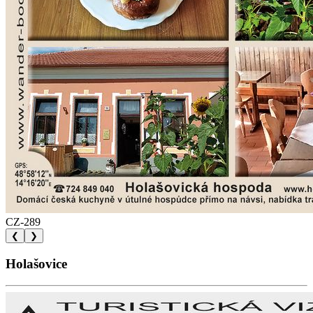
CZ-289
❮
❯
Holašovice