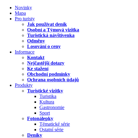
Novinky
Mapa
Pro turisty
Jak používat deník
Osobní a Týmová vizitka
Turistická návštívenka
Odměny
Losování o ceny
Informace
Kontakt
Nejčastější dotazy
Ke stažení
Obchodní podmínky
Ochrana osobních údajů
Produkty
Turistické vizitky
Turistika
Kultura
Gastronomie
Sport
Fotonálepky
Tématické série
Ostatní série
Deníky