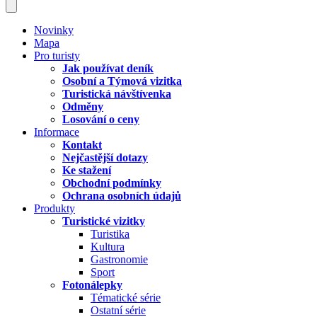
Novinky
Mapa
Pro turisty
Jak používat deník
Osobní a Týmová vizitka
Turistická návštívenka
Odměny
Losování o ceny
Informace
Kontakt
Nejčastější dotazy
Ke stažení
Obchodní podmínky
Ochrana osobních údajů
Produkty
Turistické vizitky
Turistika
Kultura
Gastronomie
Sport
Fotonálepky
Tématické série
Ostatní série