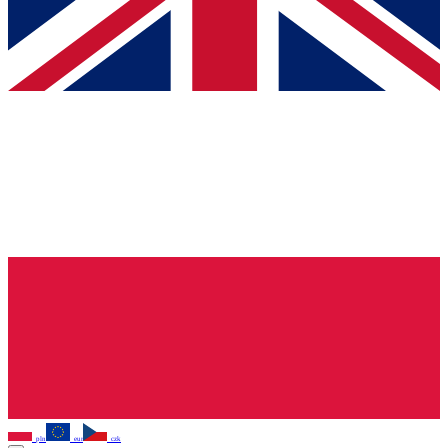
pln
eur
czk