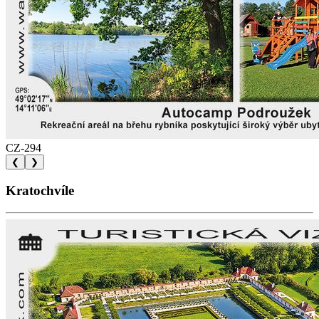
CZ-294
❮
❯
Kratochvíle