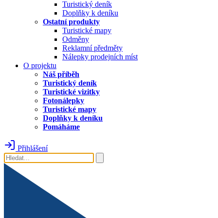
Turistický deník
Doplňky k deníku
Ostatní produkty
Turistické mapy
Odměny
Reklamní předměty
Nálepky prodejních míst
O projektu
Náš příběh
Turistický deník
Turistické vizitky
Fotonálepky
Turistické mapy
Doplňky k deníku
Pomáháme
Přihlášení