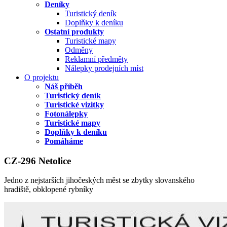
Deníky
Turistický deník
Doplňky k deníku
Ostatní produkty
Turistické mapy
Odměny
Reklamní předměty
Nálepky prodejních míst
O projektu
Náš příběh
Turistický deník
Turistické vizitky
Fotonálepky
Turistické mapy
Doplňky k deníku
Pomáháme
CZ-296 Netolice
Jedno z nejstarších jihočeských měst se zbytky slovanského
hradiště, obklopené rybníky