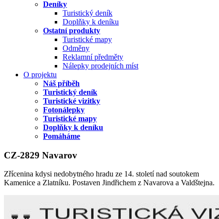
Deníky
Turistický deník
Doplňky k deníku
Ostatní produkty
Turistické mapy
Odměny
Reklamní předměty
Nálepky prodejních míst
O projektu
Náš příběh
Turistický deník
Turistické vizitky
Fotonálepky
Turistické mapy
Doplňky k deníku
Pomáháme
CZ-2829 Navarov
Zřícenina kdysi nedobytného hradu ze 14. století nad soutokem
Kamenice a Zlatníku. Postaven Jindřichem z Navarova a Valdštejna.