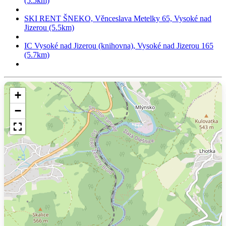
(5.5km)
SKI RENT ŠNEKO, Věnceslava Metelky 65, Vysoké nad
Jizerou (5.5km)
IC Vysoké nad Jizerou (knihovna), Vysoké nad Jizerou 165
(5.7km)
+
−