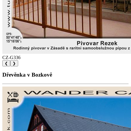
CZ-G336
❮
❯
Dřevěnka v Bozkově