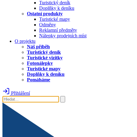
Turistický deník
Doplňky k deníku
Ostatní produkty
Turistické mapy
Odměny
Reklamní předměty
Nálepky prodejních míst
O projektu
Náš příběh
Turistický deník
Turistické vizitky
Fotonálepky
Turistické mapy
Doplňky k deníku
Pomáháme
Přihlášení