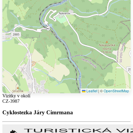
Leaflet
|
©
OpenStreetMap
Vizitky v okolí
CZ-3987
Cyklostezka Járy Cimrmana