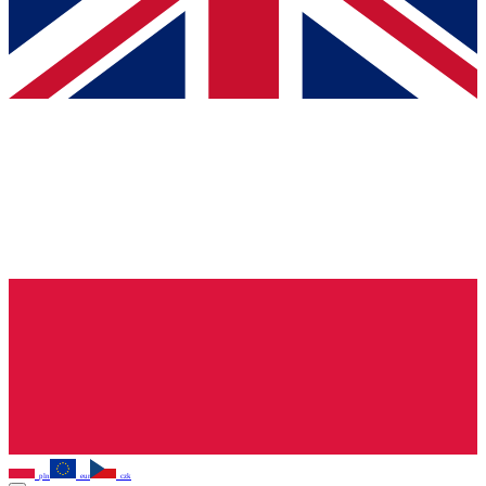
pln
eur
czk