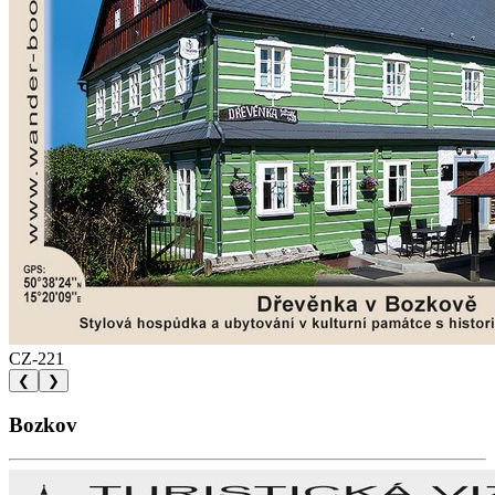
CZ-221
❮
❯
Bozkov