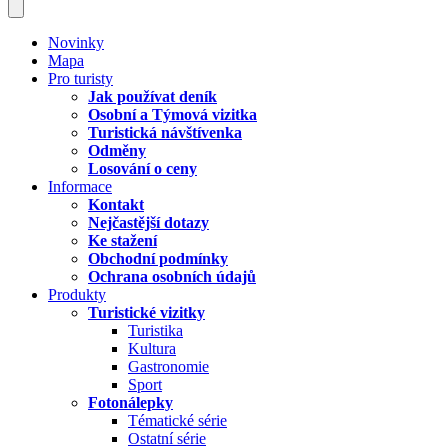
Novinky
Mapa
Pro turisty
Jak používat deník
Osobní a Týmová vizitka
Turistická návštívenka
Odměny
Losování o ceny
Informace
Kontakt
Nejčastější dotazy
Ke stažení
Obchodní podmínky
Ochrana osobních údajů
Produkty
Turistické vizitky
Turistika
Kultura
Gastronomie
Sport
Fotonálepky
Tématické série
Ostatní série