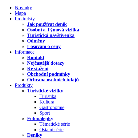
Novinky
Mapa
Pro turisty
Jak používat deník
Osobní a Týmová vizitka
Turistická návštívenka
Odměny
Losování o ceny
Informace
Kontakt
Nejčastější dotazy
Ke stažení
Obchodní podmínky
Ochrana osobních údajů
Produkty
Turistické vizitky
Turistika
Kultura
Gastronomie
Sport
Fotonálepky
Tématické série
Ostatní série
Deníky