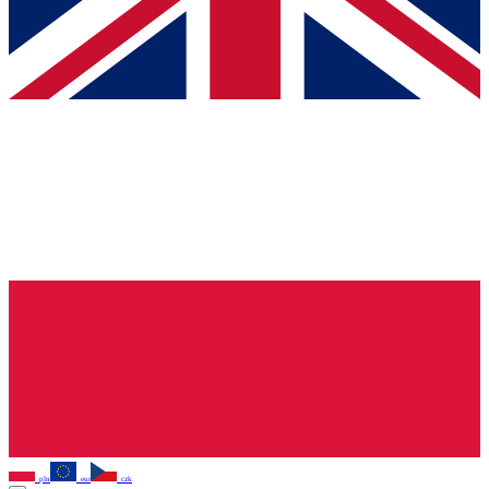
pln
eur
czk