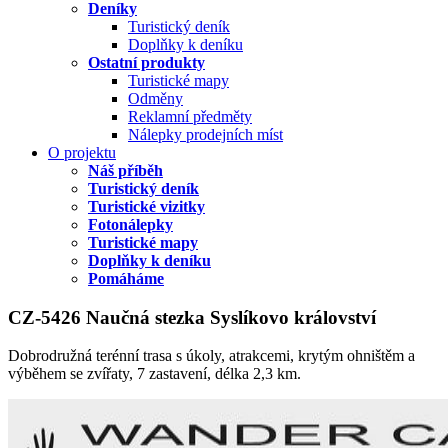
Deníky
Turistický deník
Doplňky k deníku
Ostatní produkty
Turistické mapy
Odměny
Reklamní předměty
Nálepky prodejních míst
O projektu
Náš příběh
Turistický deník
Turistické vizitky
Fotonálepky
Turistické mapy
Doplňky k deníku
Pomáháme
CZ-5426 Naučná stezka Syslíkovo království
Dobrodružná terénní trasa s úkoly, atrakcemi, krytým ohništěm a
výběhem se zvířaty, 7 zastavení, délka 2,3 km.