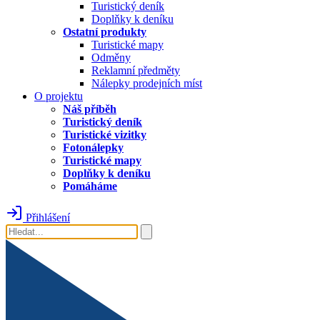
Turistický deník
Doplňky k deníku
Ostatní produkty
Turistické mapy
Odměny
Reklamní předměty
Nálepky prodejních míst
O projektu
Náš příběh
Turistický deník
Turistické vizitky
Fotonálepky
Turistické mapy
Doplňky k deníku
Pomáháme
Přihlášení