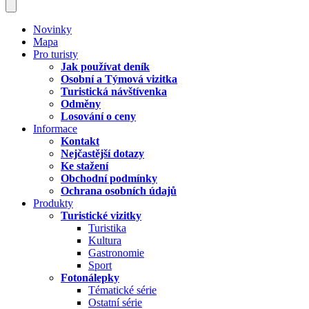
Novinky
Mapa
Pro turisty
Jak používat deník
Osobní a Týmová vizitka
Turistická návštívenka
Odměny
Losování o ceny
Informace
Kontakt
Nejčastější dotazy
Ke stažení
Obchodní podmínky
Ochrana osobních údajů
Produkty
Turistické vizitky
Turistika
Kultura
Gastronomie
Sport
Fotonálepky
Tématické série
Ostatní série