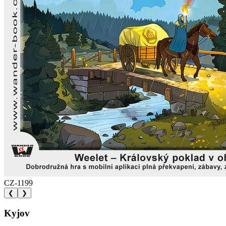
CZ-1199
❮
❯
Kyjov