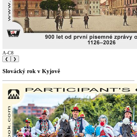
A-C8
❮
❯
Slovácký rok v Kyjově