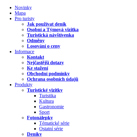
Novinky
Mapa
Pro turisty
Jak používat deník
Osobní a Týmová vizitka
Turistická návštívenka
Odměny
Losování o ceny
Informace
Kontakt
Nejčastější dotazy
Ke stažení
Obchodní podmínky
Ochrana osobních údajů
Produkty
Turistické vizitky
Turistika
Kultura
Gastronomie
Sport
Fotonálepky
Tématické série
Ostatní série
Deníky