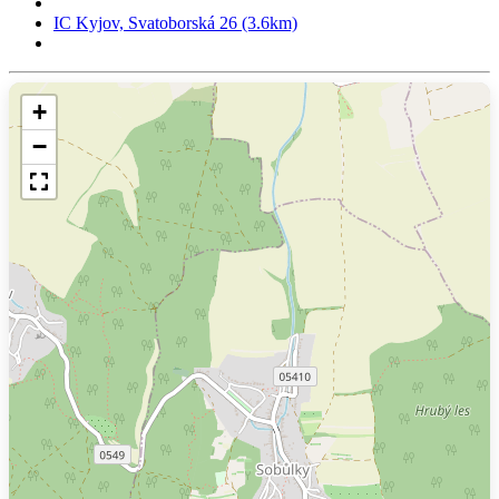
IC Kyjov, Svatoborská 26 (3.6km)
+
−