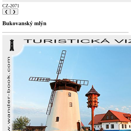
CZ-2071
❮
❯
Bukovanský mlýn