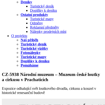
Deníky
Turistický deník
Doplňky k deníku
Ostatní produkty
Turistické mapy
Odměny
Reklamní předměty
Nálepky prodejních míst
O projektu
Náš příběh
Turistický deník
Turistické vizitky
Fotonálepky
Turistické mapy
Doplňky k deníku
Pomáháme
CZ-5938 Národní muzeum – Muzeum české loutky
a cirkusu v Prachaticích
Expozice odhalující svět loutkového divadla, cirkusu a kouzel v
historické renesanční budově