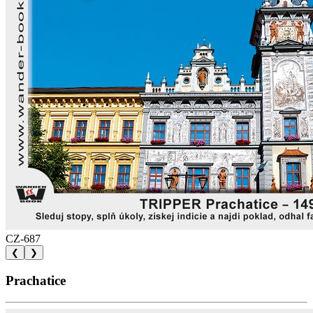
CZ-687
❮
❯
Prachatice