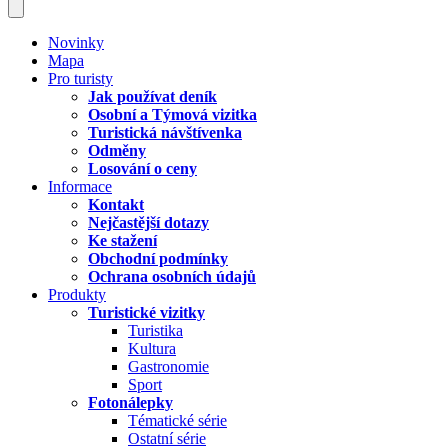
Novinky
Mapa
Pro turisty
Jak používat deník
Osobní a Týmová vizitka
Turistická návštívenka
Odměny
Losování o ceny
Informace
Kontakt
Nejčastější dotazy
Ke stažení
Obchodní podmínky
Ochrana osobních údajů
Produkty
Turistické vizitky
Turistika
Kultura
Gastronomie
Sport
Fotonálepky
Tématické série
Ostatní série