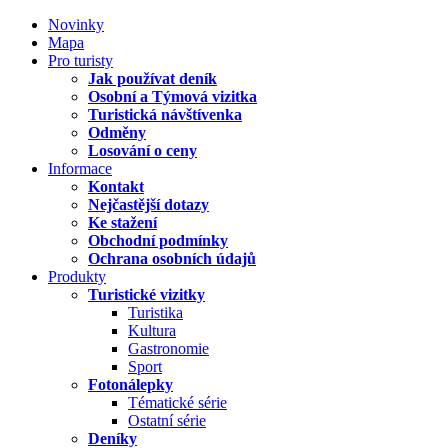
Novinky
Mapa
Pro turisty
Jak používat deník
Osobní a Týmová vizitka
Turistická návštívenka
Odměny
Losování o ceny
Informace
Kontakt
Nejčastější dotazy
Ke stažení
Obchodní podmínky
Ochrana osobních údajů
Produkty
Turistické vizitky
Turistika
Kultura
Gastronomie
Sport
Fotonálepky
Tématické série
Ostatní série
Deníky