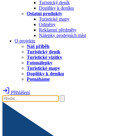
Turistický deník
Doplňky k deníku
Ostatní produkty
Turistické mapy
Odměny
Reklamní předměty
Nálepky prodejních míst
O projektu
Náš příběh
Turistický deník
Turistické vizitky
Fotonálepky
Turistické mapy
Doplňky k deníku
Pomáháme
Přihlášení