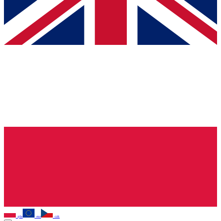
pln
eur
czk