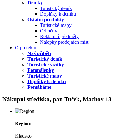
Deníky
Turistický deník
Doplňky k deníku
Ostatní produkty
Turistické mapy
Odměny
Reklamní předměty
Nálepky prodejních míst
O projektu
Náš příběh
Turistický deník
Turistické vizitky
Fotonálepky
Turistické mapy
Doplňky k deníku
Pomáháme
Nákupní středisko, pan Tuček, Machov 13
Region:
Kladsko