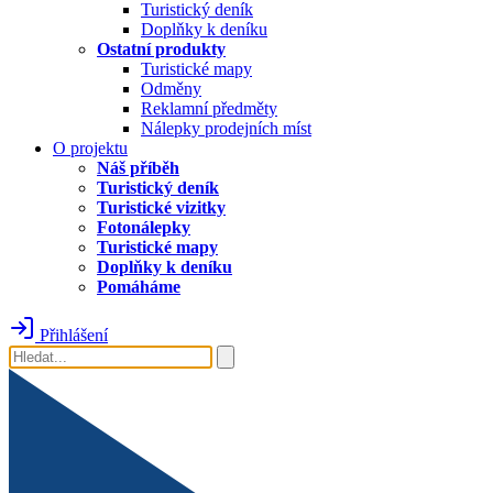
Turistický deník
Doplňky k deníku
Ostatní produkty
Turistické mapy
Odměny
Reklamní předměty
Nálepky prodejních míst
O projektu
Náš příběh
Turistický deník
Turistické vizitky
Fotonálepky
Turistické mapy
Doplňky k deníku
Pomáháme
Přihlášení