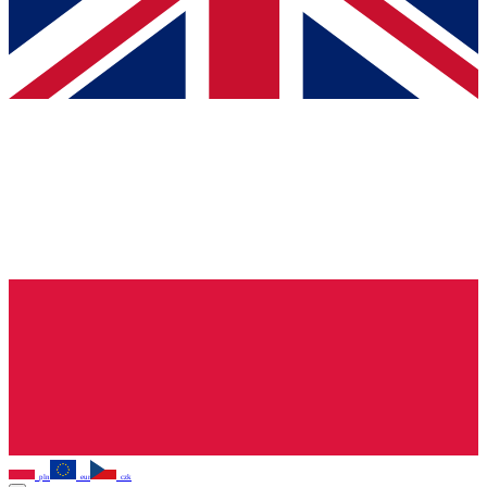
pln
eur
czk