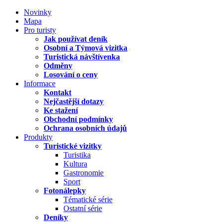
Novinky
Mapa
Pro turisty
Jak používat deník
Osobní a Týmová vizitka
Turistická návštívenka
Odměny
Losování o ceny
Informace
Kontakt
Nejčastější dotazy
Ke stažení
Obchodní podmínky
Ochrana osobních údajů
Produkty
Turistické vizitky
Turistika
Kultura
Gastronomie
Sport
Fotonálepky
Tématické série
Ostatní série
Deníky