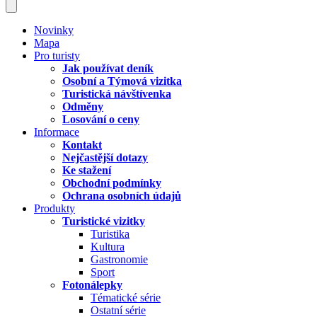
Novinky
Mapa
Pro turisty
Jak používat deník
Osobní a Týmová vizitka
Turistická návštívenka
Odměny
Losování o ceny
Informace
Kontakt
Nejčastější dotazy
Ke stažení
Obchodní podmínky
Ochrana osobních údajů
Produkty
Turistické vizitky
Turistika
Kultura
Gastronomie
Sport
Fotonálepky
Tématické série
Ostatní série