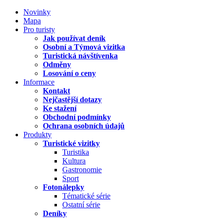
Novinky
Mapa
Pro turisty
Jak používat deník
Osobní a Týmová vizitka
Turistická návštívenka
Odměny
Losování o ceny
Informace
Kontakt
Nejčastější dotazy
Ke stažení
Obchodní podmínky
Ochrana osobních údajů
Produkty
Turistické vizitky
Turistika
Kultura
Gastronomie
Sport
Fotonálepky
Tématické série
Ostatní série
Deníky