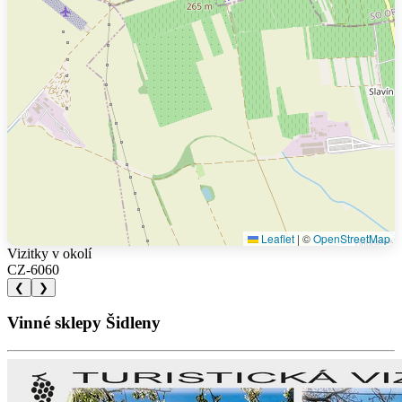
Leaflet
|
©
OpenStreetMap
Vizitky v okolí
CZ-6060
❮
❯
Vinné sklepy Šidleny