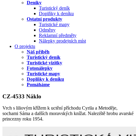
Deníky
Turistický deník
Doplňky k deníku
Ostatní produkty
Turistické mapy
Odměny
Reklamní předměty
Nálepky prodejních míst
O projektu
Náš příběh
Turistický deník
Turistické vizitky
Fotonálepky
Turistické mapy
Doplňky k deníku
Pomáháme
CZ-4533 Náklo
Vrch s liliovým křížem k uctění příchodu Cyrila a Metoděje,
sochami Sáma a dalších moravských knížat. Naleziště hrobu avarské
princezny roku 1954.