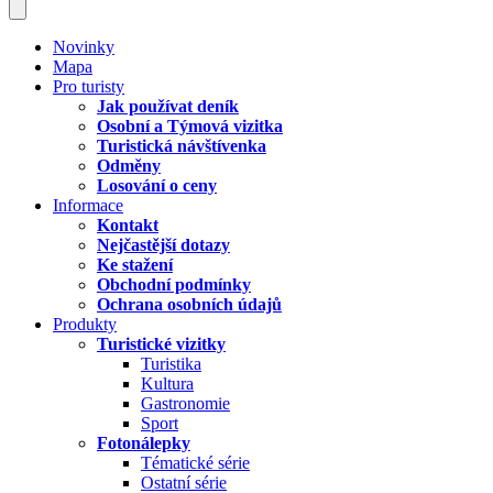
Novinky
Mapa
Pro turisty
Jak používat deník
Osobní a Týmová vizitka
Turistická návštívenka
Odměny
Losování o ceny
Informace
Kontakt
Nejčastější dotazy
Ke stažení
Obchodní podmínky
Ochrana osobních údajů
Produkty
Turistické vizitky
Turistika
Kultura
Gastronomie
Sport
Fotonálepky
Tématické série
Ostatní série