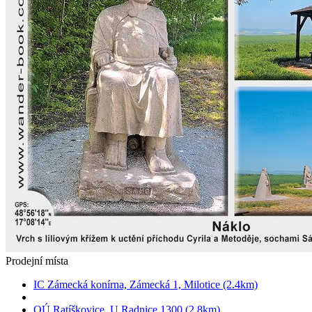
Prodejní místa
IC Zámecká konírna, Zámecká 1, Milotice (2.4km)
OÚ Ratíškovice, U Radnice 1300 (2.8km)