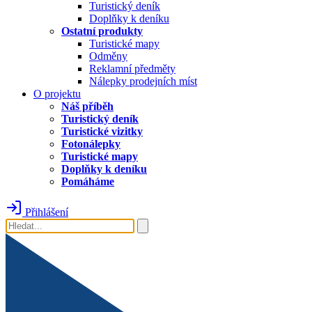
Turistický deník
Doplňky k deníku
Ostatní produkty
Turistické mapy
Odměny
Reklamní předměty
Nálepky prodejních míst
O projektu
Náš příběh
Turistický deník
Turistické vizitky
Fotonálepky
Turistické mapy
Doplňky k deníku
Pomáháme
Přihlášení