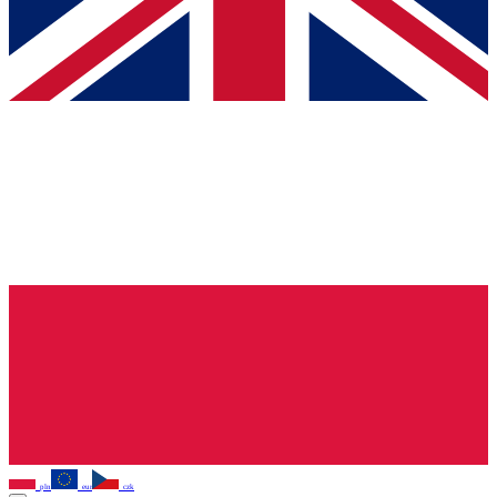
pln
eur
czk