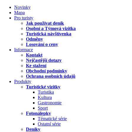
Novinky
Mapa
Pro turisty
Jak používat deník
Osobní a Týmová vizitka
Turistická návštívenka
Odměny
Losování o ceny
Informace
Kontakt
Nejčastější dotazy
Ke stažení
Obchodní podmínky
Ochrana osobních údajů
Produkty
Turistické vizitky
Turistika
Kultura
Gastronomie
Sport
Fotonálepky
Tématické série
Ostatní série
Deníky