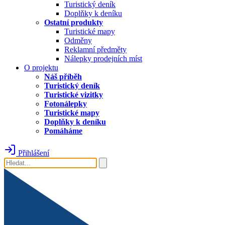
Turistický deník
Doplňky k deníku
Ostatní produkty
Turistické mapy
Odměny
Reklamní předměty
Nálepky prodejních míst
O projektu
Náš příběh
Turistický deník
Turistické vizitky
Fotonálepky
Turistické mapy
Doplňky k deníku
Pomáháme
Přihlášení