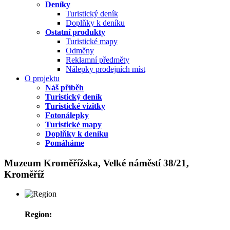
Deníky
Turistický deník
Doplňky k deníku
Ostatní produkty
Turistické mapy
Odměny
Reklamní předměty
Nálepky prodejních míst
O projektu
Náš příběh
Turistický deník
Turistické vizitky
Fotonálepky
Turistické mapy
Doplňky k deníku
Pomáháme
Muzeum Kroměřížska, Velké náměstí 38/21,
Kroměříž
Region: