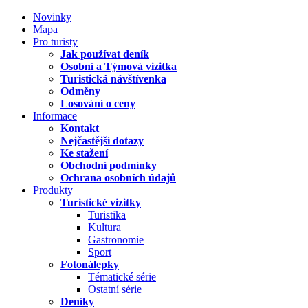
Novinky
Mapa
Pro turisty
Jak používat deník
Osobní a Týmová vizitka
Turistická návštívenka
Odměny
Losování o ceny
Informace
Kontakt
Nejčastější dotazy
Ke stažení
Obchodní podmínky
Ochrana osobních údajů
Produkty
Turistické vizitky
Turistika
Kultura
Gastronomie
Sport
Fotonálepky
Tématické série
Ostatní série
Deníky