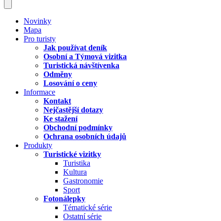
Novinky
Mapa
Pro turisty
Jak používat deník
Osobní a Týmová vizitka
Turistická návštívenka
Odměny
Losování o ceny
Informace
Kontakt
Nejčastější dotazy
Ke stažení
Obchodní podmínky
Ochrana osobních údajů
Produkty
Turistické vizitky
Turistika
Kultura
Gastronomie
Sport
Fotonálepky
Tématické série
Ostatní série