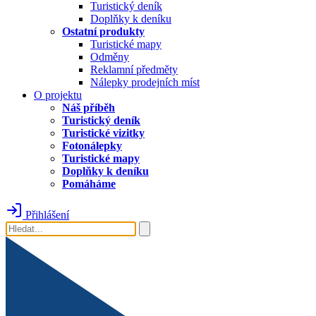
Turistický deník
Doplňky k deníku
Ostatní produkty
Turistické mapy
Odměny
Reklamní předměty
Nálepky prodejních míst
O projektu
Náš příběh
Turistický deník
Turistické vizitky
Fotonálepky
Turistické mapy
Doplňky k deníku
Pomáháme
Přihlášení