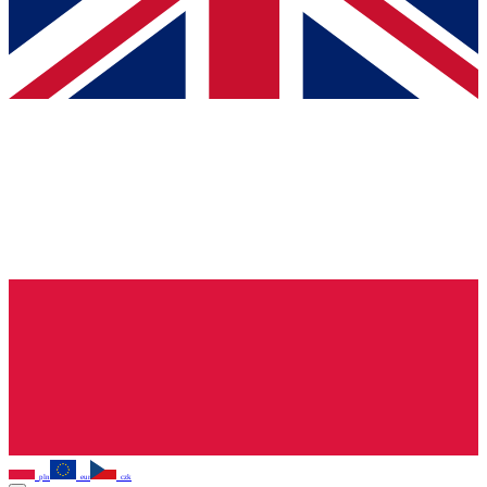
pln
eur
czk