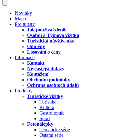
Novinky
Mapa
Pro turisty
Jak používat deník
Osobní a Týmová vizitka
Turistická návštívenka
Odměny
Losování o ceny
Informace
Kontakt
Nejčastější dotazy
Ke stažení
Obchodní podmínky
Ochrana osobních údajů
Produkty
Turistické vizitky
Turistika
Kultura
Gastronomie
Sport
Fotonálepky
Tématické série
Ostatní série