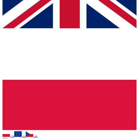
pln
eur
czk