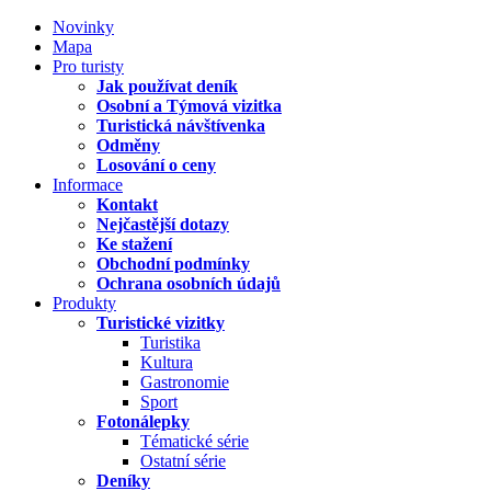
Novinky
Mapa
Pro turisty
Jak používat deník
Osobní a Týmová vizitka
Turistická návštívenka
Odměny
Losování o ceny
Informace
Kontakt
Nejčastější dotazy
Ke stažení
Obchodní podmínky
Ochrana osobních údajů
Produkty
Turistické vizitky
Turistika
Kultura
Gastronomie
Sport
Fotonálepky
Tématické série
Ostatní série
Deníky