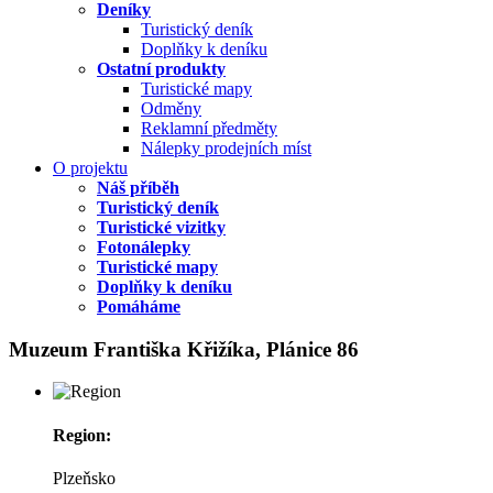
Deníky
Turistický deník
Doplňky k deníku
Ostatní produkty
Turistické mapy
Odměny
Reklamní předměty
Nálepky prodejních míst
O projektu
Náš příběh
Turistický deník
Turistické vizitky
Fotonálepky
Turistické mapy
Doplňky k deníku
Pomáháme
Muzeum Františka Křižíka, Plánice 86
Region:
Plzeňsko