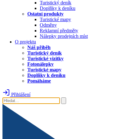
Turistický deník
Doplňky k deníku
Ostatní produkty
Turistické mapy
Odměny
Reklamní předměty
Nálepky prodejních míst
O projektu
Náš příběh
Turistický deník
Turistické vizitky
Fotonálepky
Turistické mapy
Doplňky k deníku
Pomáháme
Přihlášení