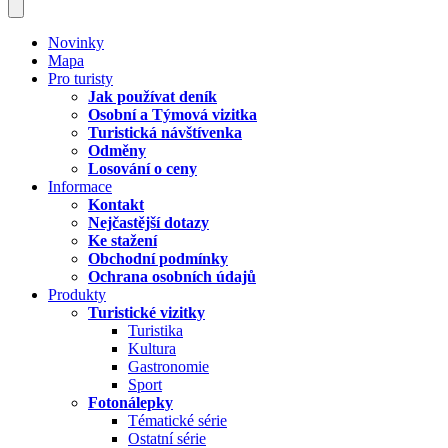
Novinky
Mapa
Pro turisty
Jak používat deník
Osobní a Týmová vizitka
Turistická návštívenka
Odměny
Losování o ceny
Informace
Kontakt
Nejčastější dotazy
Ke stažení
Obchodní podmínky
Ochrana osobních údajů
Produkty
Turistické vizitky
Turistika
Kultura
Gastronomie
Sport
Fotonálepky
Tématické série
Ostatní série