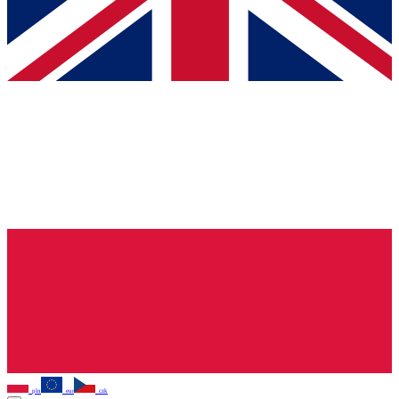
pln
eur
czk