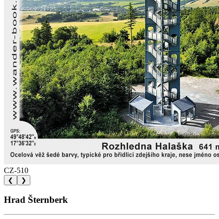
CZ-510
❮
❯
Hrad Šternberk