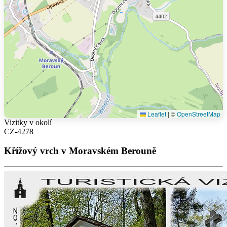
Leaflet
|
©
OpenStreetMap
Vizitky v okolí
CZ-4278
Křížový vrch v Moravském Berouně