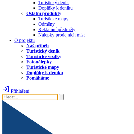
Turistický deník
Doplňky k deníku
Ostatní produkty
Turistické mapy
Odměny
Reklamní předměty
Nálepky prodejních míst
O projektu
Náš příběh
Turistický deník
Turistické vizitky
Fotonálepky
Turistické mapy
Doplňky k deníku
Pomáháme
Přihlášení