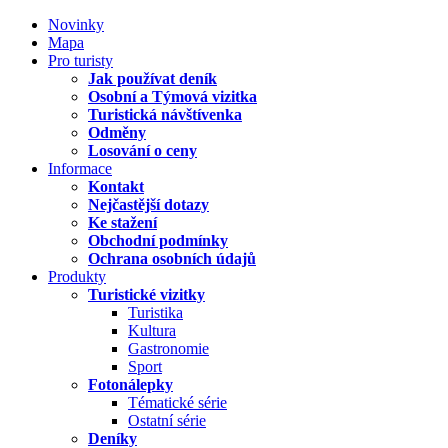
Novinky
Mapa
Pro turisty
Jak používat deník
Osobní a Týmová vizitka
Turistická návštívenka
Odměny
Losování o ceny
Informace
Kontakt
Nejčastější dotazy
Ke stažení
Obchodní podmínky
Ochrana osobních údajů
Produkty
Turistické vizitky
Turistika
Kultura
Gastronomie
Sport
Fotonálepky
Tématické série
Ostatní série
Deníky