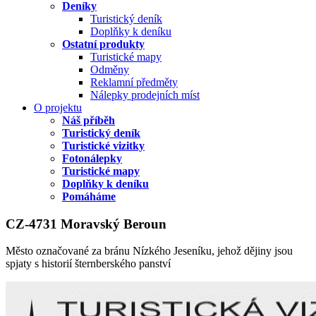
Deníky
Turistický deník
Doplňky k deníku
Ostatní produkty
Turistické mapy
Odměny
Reklamní předměty
Nálepky prodejních míst
O projektu
Náš příběh
Turistický deník
Turistické vizitky
Fotonálepky
Turistické mapy
Doplňky k deníku
Pomáháme
CZ-4731 Moravský Beroun
Město označované za bránu Nízkého Jeseníku, jehož dějiny jsou
spjaty s historií šternberského panství