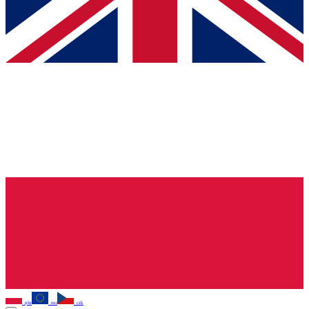
pln
eur
czk