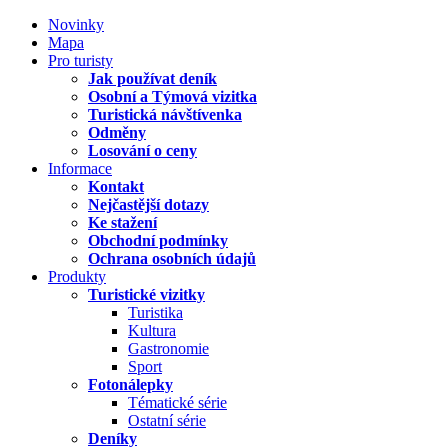
Novinky
Mapa
Pro turisty
Jak používat deník
Osobní a Týmová vizitka
Turistická návštívenka
Odměny
Losování o ceny
Informace
Kontakt
Nejčastější dotazy
Ke stažení
Obchodní podmínky
Ochrana osobních údajů
Produkty
Turistické vizitky
Turistika
Kultura
Gastronomie
Sport
Fotonálepky
Tématické série
Ostatní série
Deníky