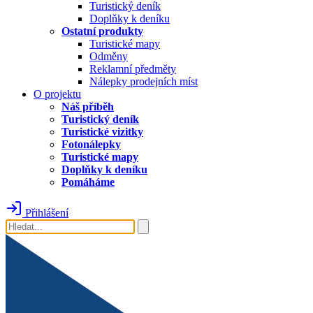
Turistický deník
Doplňky k deníku
Ostatní produkty
Turistické mapy
Odměny
Reklamní předměty
Nálepky prodejních míst
O projektu
Náš příběh
Turistický deník
Turistické vizitky
Fotonálepky
Turistické mapy
Doplňky k deníku
Pomáháme
Přihlášení