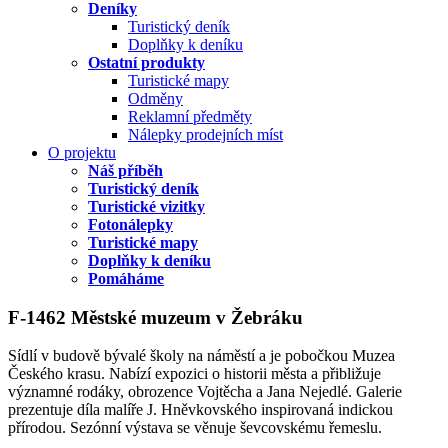
Deníky
Turistický deník
Doplňky k deníku
Ostatní produkty
Turistické mapy
Odměny
Reklamní předměty
Nálepky prodejních míst
O projektu
Náš příběh
Turistický deník
Turistické vizitky
Fotonálepky
Turistické mapy
Doplňky k deníku
Pomáháme
F-1462 Městské muzeum v Žebráku
Sídlí v budově bývalé školy na náměstí a je pobočkou Muzea
Českého krasu. Nabízí expozici o historii města a přibližuje
významné rodáky, obrozence Vojtěcha a Jana Nejedlé. Galerie
prezentuje díla malíře J. Hněvkovského inspirovaná indickou
přírodou. Sezónní výstava se věnuje ševcovskému řemeslu.