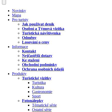
Novinky
Mapa
Pro turisty
Jak používat deník
Osobní a Týmová vizitka
Turistická návštívenka
Odměny
Losování o ceny
Informace
Kontakt
Nejčastější dotazy
Ke stažení
Obchodní podmínky
Ochrana osobních údajů
Produkty
Turistické vizitky
Turistika
Kultura
Gastronomie
Sport
Fotonálepky
Tématické série
Ostatní série