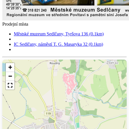
Prodejní místa
Městské muzeum Sedlčany, Tyršova 136 (0.1km)
IC Sedlčany, náměstí T. G. Masaryka 32 (0.1km)
+
−