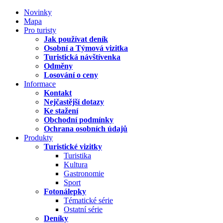
Novinky
Mapa
Pro turisty
Jak používat deník
Osobní a Týmová vizitka
Turistická návštívenka
Odměny
Losování o ceny
Informace
Kontakt
Nejčastější dotazy
Ke stažení
Obchodní podmínky
Ochrana osobních údajů
Produkty
Turistické vizitky
Turistika
Kultura
Gastronomie
Sport
Fotonálepky
Tématické série
Ostatní série
Deníky