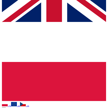
pln
eur
czk