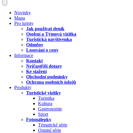
Novinky
Mapa
Pro turisty
Jak používat deník
Osobní a Týmová vizitka
Turistická návštívenka
Odměny
Losování o ceny
Informace
Kontakt
Nejčastější dotazy
Ke stažení
Obchodní podmínky
Ochrana osobních údajů
Produkty
Turistické vizitky
Turistika
Kultura
Gastronomie
Sport
Fotonálepky
Tématické série
Ostatní série