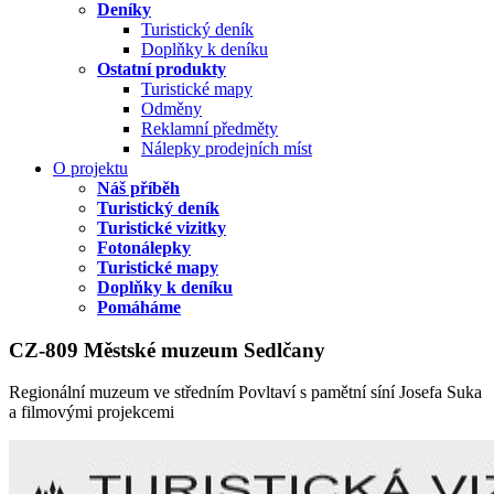
Deníky
Turistický deník
Doplňky k deníku
Ostatní produkty
Turistické mapy
Odměny
Reklamní předměty
Nálepky prodejních míst
O projektu
Náš příběh
Turistický deník
Turistické vizitky
Fotonálepky
Turistické mapy
Doplňky k deníku
Pomáháme
CZ-809 Městské muzeum Sedlčany
Regionální muzeum ve středním Povltaví s pamětní síní Josefa Suka
a filmovými projekcemi