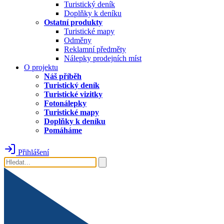
Turistický deník
Doplňky k deníku
Ostatní produkty
Turistické mapy
Odměny
Reklamní předměty
Nálepky prodejních míst
O projektu
Náš příběh
Turistický deník
Turistické vizitky
Fotonálepky
Turistické mapy
Doplňky k deníku
Pomáháme
Přihlášení