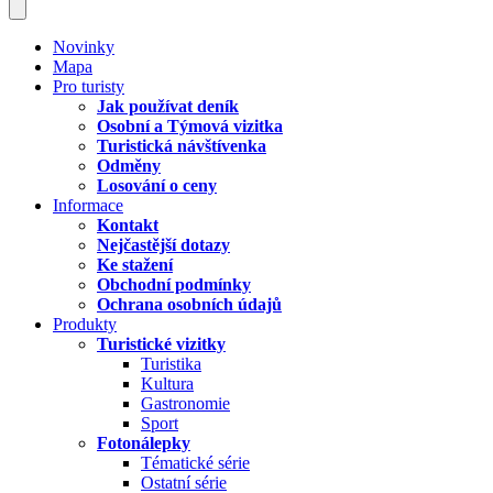
Novinky
Mapa
Pro turisty
Jak používat deník
Osobní a Týmová vizitka
Turistická návštívenka
Odměny
Losování o ceny
Informace
Kontakt
Nejčastější dotazy
Ke stažení
Obchodní podmínky
Ochrana osobních údajů
Produkty
Turistické vizitky
Turistika
Kultura
Gastronomie
Sport
Fotonálepky
Tématické série
Ostatní série