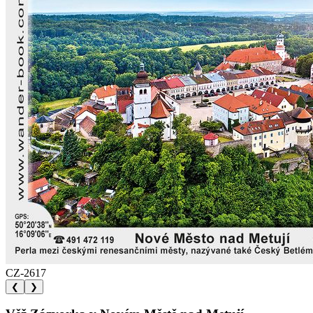
CZ-2617
❮
❯