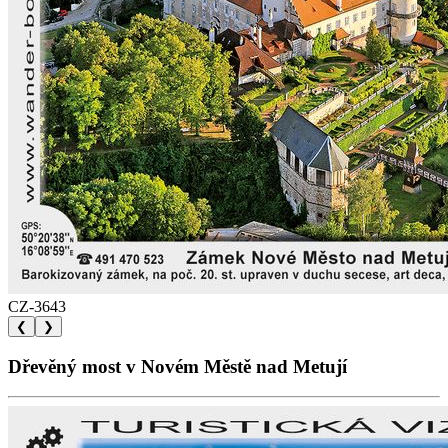
CZ-3643
❮
❯
Dřevěný most v Novém Městě nad Metují