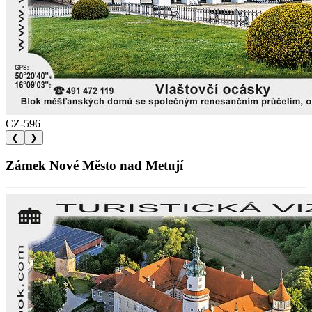
CZ-596
❮
❯
Zámek Nové Město nad Metují