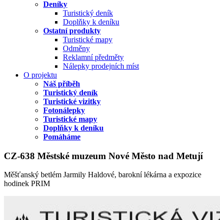
Deníky
Turistický deník
Doplňky k deníku
Ostatní produkty
Turistické mapy
Odměny
Reklamní předměty
Nálepky prodejních míst
O projektu
Náš příběh
Turistický deník
Turistické vizitky
Fotonálepky
Turistické mapy
Doplňky k deníku
Pomáháme
CZ-638 Městské muzeum Nové Město nad Metují
Měšťanský betlém Jarmily Haldové, barokní lékárna a expozice
hodinek PRIM