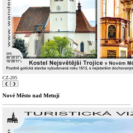
CZ-205
❮
❯
Nové Město nad Metují