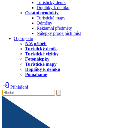
Turistický deník
Doplňky k deníku
Ostatní produkty
Turistické mapy
Odměny
Reklamní předměty
Nálepky prodejních míst
O projektu
Náš příběh
Turistický deník
Turistické vizitky
Fotonálepky
Turistické mapy
Doplňky k deníku
Pomáháme
Přihlášení