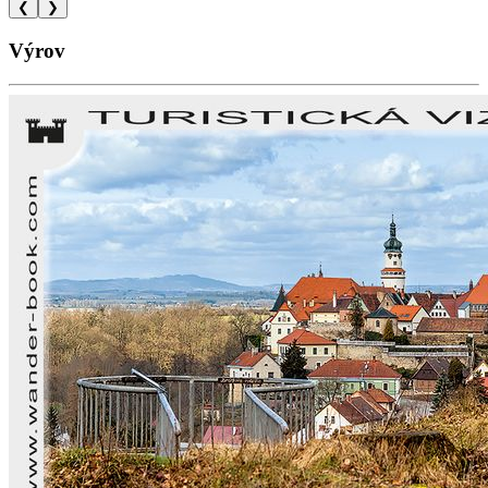
❮
❯
Výrov