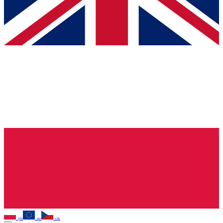
pln
eur
czk