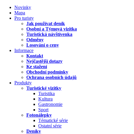
Novinky
Mapa
Pro turisty
Jak používat deník
Osobní a Týmová vizitka
Turistická návštívenka
Odměny
Losování o ceny
Informace
Kontakt
Nejčastější dotazy
Ke stažení
Obchodní podmínky
Ochrana osobních údajů
Produkty
Turistické vizitky
Turistika
Kultura
Gastronomie
Sport
Fotonálepky
Tématické série
Ostatní série
Deníky