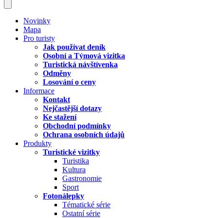
Novinky
Mapa
Pro turisty
Jak používat deník
Osobní a Týmová vizitka
Turistická návštívenka
Odměny
Losování o ceny
Informace
Kontakt
Nejčastější dotazy
Ke stažení
Obchodní podmínky
Ochrana osobních údajů
Produkty
Turistické vizitky
Turistika
Kultura
Gastronomie
Sport
Fotonálepky
Tématické série
Ostatní série