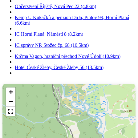
Občerstvení Říjiště, Nová Pec 22 (4.8km)
Kemp U Kukačků a penzion DaJa, Pihlov 99, Horní Planá
(6.6km)
IC Horní Planá, Náměstí 8 (8.2km)
IC správy NP, Stožec čp. 68 (10.5km)
Krčma Vagon, hraniční přechod Nové Údolí (10.9km)
Hotel České Žleby, České Žleby 56 (13.5km)
+
−