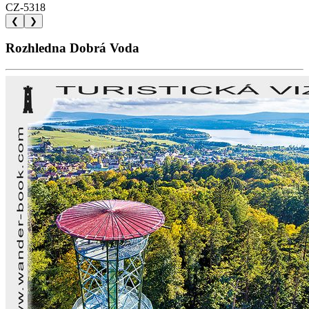
CZ-5318
❮
❯
Rozhledna Dobrá Voda