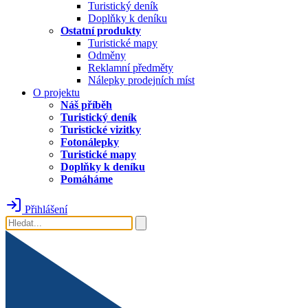
Turistický deník
Doplňky k deníku
Ostatní produkty
Turistické mapy
Odměny
Reklamní předměty
Nálepky prodejních míst
O projektu
Náš příběh
Turistický deník
Turistické vizitky
Fotonálepky
Turistické mapy
Doplňky k deníku
Pomáháme
Přihlášení