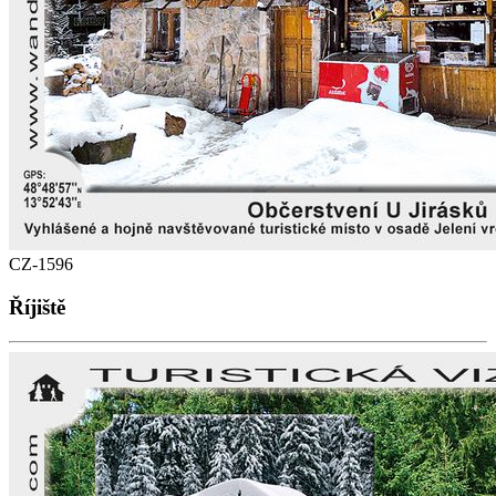
CZ-1596
Říjiště