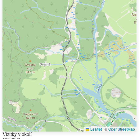
Leaflet
|
©
OpenStreetMap
Vizitky v okolí