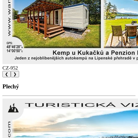
CZ-952
❮
❯
Plechý