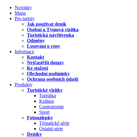
Novinky
Mapa
Pro turisty
Jak používat deník
Osobní a Týmová vizitka
Turistická návštívenka
Odměny
Losování o ceny
Informace
Kontakt
Nejčastější dotazy
Ke stažení
Obchodní podmínky
Ochrana osobních údajů
Produkty
Turistické vizitky
Turistika
Kultura
Gastronomie
Sport
Fotonálepky
Tématické série
Ostatní série
Deníky