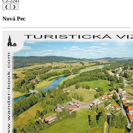
CZ-2241
❮
❯
Nová Pec