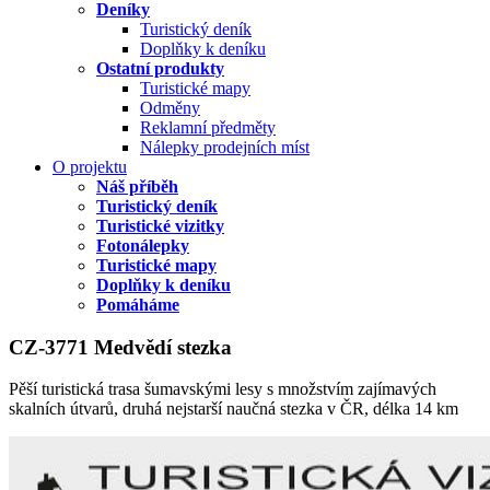
Deníky
Turistický deník
Doplňky k deníku
Ostatní produkty
Turistické mapy
Odměny
Reklamní předměty
Nálepky prodejních míst
O projektu
Náš příběh
Turistický deník
Turistické vizitky
Fotonálepky
Turistické mapy
Doplňky k deníku
Pomáháme
CZ-3771 Medvědí stezka
Pěší turistická trasa šumavskými lesy s množstvím zajímavých
skalních útvarů, druhá nejstarší naučná stezka v ČR, délka 14 km