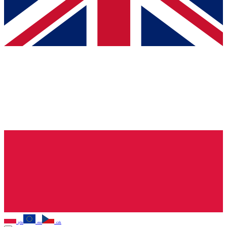
pln
eur
czk