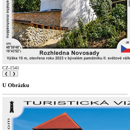
CZ-1541
❮
❯
U Obrázku