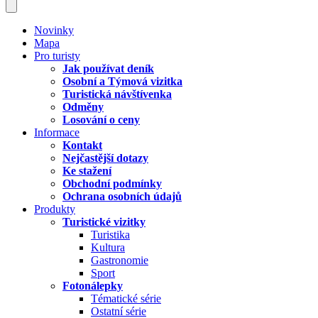
Novinky
Mapa
Pro turisty
Jak používat deník
Osobní a Týmová vizitka
Turistická návštívenka
Odměny
Losování o ceny
Informace
Kontakt
Nejčastější dotazy
Ke stažení
Obchodní podmínky
Ochrana osobních údajů
Produkty
Turistické vizitky
Turistika
Kultura
Gastronomie
Sport
Fotonálepky
Tématické série
Ostatní série