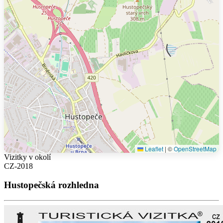
Leaflet
|
©
OpenStreetMap
Vizitky v okolí
CZ-2018
Hustopečská rozhledna