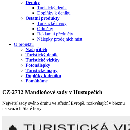
Deníky
Turistický deník
Doplňky k deníku
Ostatní produkty
Turistické mapy
Odměny
Reklamní předměty
Nálepky prodejních míst
O projektu
Náš příběh
Turistický deník
Turistické vizitky
Fotonálepky
Turistické mapy
Doplňky k deníku
Pomáháme
CZ-2732 Mandloňové sady v Hustopečích
Největší sady svého druhu ve střední Evropě, rozkvétající v březnu
na svazích Staré hory