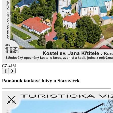
CZ-4161
❮
❯
Památník tankové bitvy u Staroviček