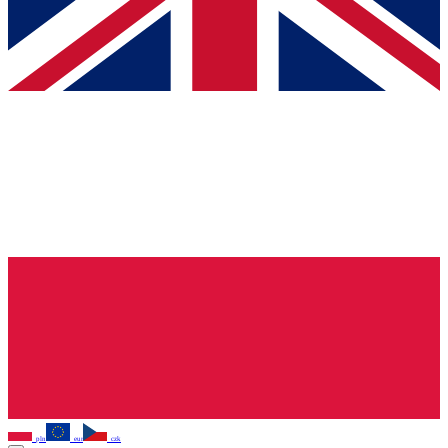
pln
eur
czk