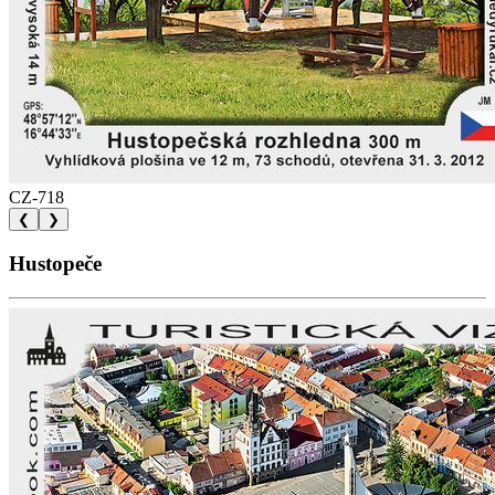
CZ-718
❮
❯
Hustopeče