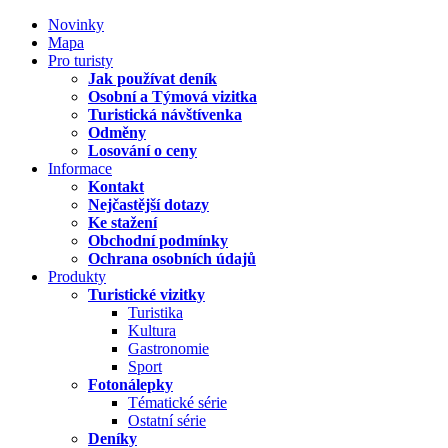
Novinky
Mapa
Pro turisty
Jak používat deník
Osobní a Týmová vizitka
Turistická návštívenka
Odměny
Losování o ceny
Informace
Kontakt
Nejčastější dotazy
Ke stažení
Obchodní podmínky
Ochrana osobních údajů
Produkty
Turistické vizitky
Turistika
Kultura
Gastronomie
Sport
Fotonálepky
Tématické série
Ostatní série
Deníky