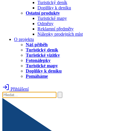
Turistický deník
Doplňky k deníku
Ostatní produkty
Turistické mapy
Odměny
Reklamní předměty
Nálepky prodejních míst
O projektu
Náš příběh
Turistický deník
Turistické vizitky
Fotonálepky
Turistické mapy
Doplňky k deníku
Pomáháme
Přihlášení