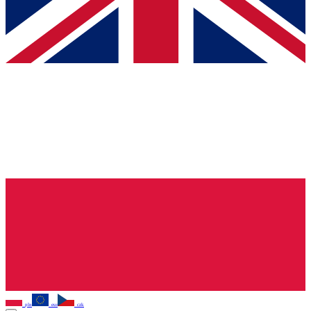
pln
eur
czk