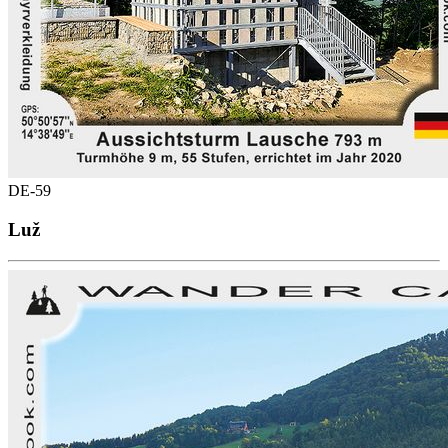
DE-59
Luž