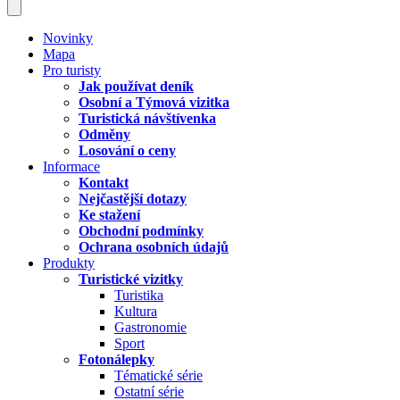
Novinky
Mapa
Pro turisty
Jak používat deník
Osobní a Týmová vizitka
Turistická návštívenka
Odměny
Losování o ceny
Informace
Kontakt
Nejčastější dotazy
Ke stažení
Obchodní podmínky
Ochrana osobních údajů
Produkty
Turistické vizitky
Turistika
Kultura
Gastronomie
Sport
Fotonálepky
Tématické série
Ostatní série