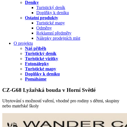
Deníky
Turistický deník
Doplňky k deníku
Ostatní produkty
Turistické mapy
Odměny
Reklamní předměty
Nálepky prodejních míst
O projektu
Náš příběh
Turistický deník
Turistické vizitky
Fotonálepky
Turistické mapy
Doplňky k deníku
Pomáháme
CZ-G68 Lyžařská bouda v Horní Světlé
Ubytování s možností vaření, vhodné pro rodiny s dětmi, skupiny
nebo mateřské školy