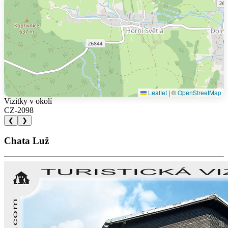
Leaflet
|
©
OpenStreetMap
Vizitky v okolí
CZ-2098
❮
❯
Chata Luž