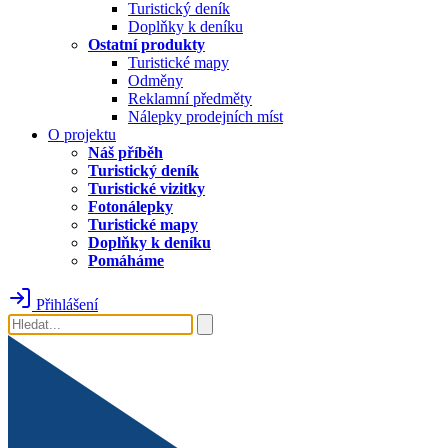
Turistický deník
Doplňky k deníku
Ostatní produkty
Turistické mapy
Odměny
Reklamní předměty
Nálepky prodejních míst
O projektu
Náš příběh
Turistický deník
Turistické vizitky
Fotonálepky
Turistické mapy
Doplňky k deníku
Pomáháme
Přihlášení