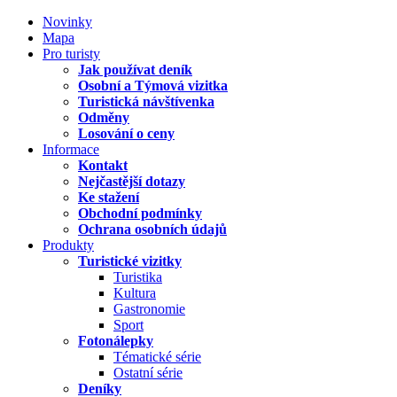
Novinky
Mapa
Pro turisty
Jak používat deník
Osobní a Týmová vizitka
Turistická návštívenka
Odměny
Losování o ceny
Informace
Kontakt
Nejčastější dotazy
Ke stažení
Obchodní podmínky
Ochrana osobních údajů
Produkty
Turistické vizitky
Turistika
Kultura
Gastronomie
Sport
Fotonálepky
Tématické série
Ostatní série
Deníky