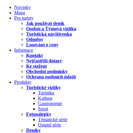
Novinky
Mapa
Pro turisty
Jak používat deník
Osobní a Týmová vizitka
Turistická návštívenka
Odměny
Losování o ceny
Informace
Kontakt
Nejčastější dotazy
Ke stažení
Obchodní podmínky
Ochrana osobních údajů
Produkty
Turistické vizitky
Turistika
Kultura
Gastronomie
Sport
Fotonálepky
Tématické série
Ostatní série
Deníky