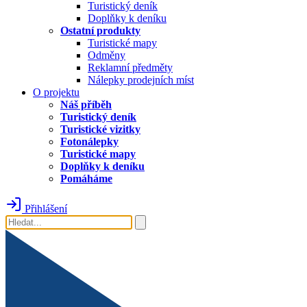
Turistický deník
Doplňky k deníku
Ostatní produkty
Turistické mapy
Odměny
Reklamní předměty
Nálepky prodejních míst
O projektu
Náš příběh
Turistický deník
Turistické vizitky
Fotonálepky
Turistické mapy
Doplňky k deníku
Pomáháme
Přihlášení