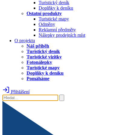
Turistický deník
Doplňky k deníku
Ostatní produkty
Turistické mapy
Odměny
Reklamní předměty
Nálepky prodejních míst
O projektu
Náš příběh
Turistický deník
Turistické vizitky
Fotonálepky
Turistické mapy
Doplňky k deníku
Pomáháme
Přihlášení