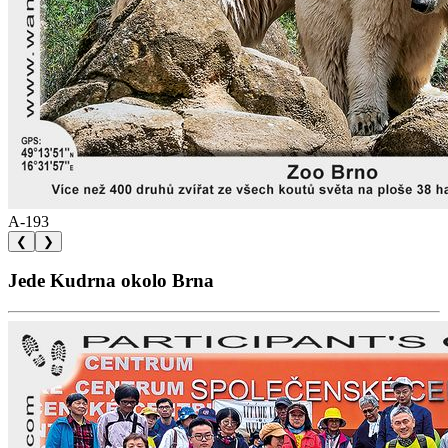
A-193
❮
❯
Jede Kudrna okolo Brna