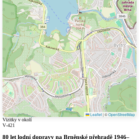
Leaflet
|
©
OpenStreetMap
Vizitky v okolí
V-421
80 let lodní dopravy na Brněnské přehradě 1946–