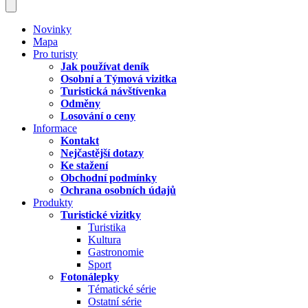
Novinky
Mapa
Pro turisty
Jak používat deník
Osobní a Týmová vizitka
Turistická návštívenka
Odměny
Losování o ceny
Informace
Kontakt
Nejčastější dotazy
Ke stažení
Obchodní podmínky
Ochrana osobních údajů
Produkty
Turistické vizitky
Turistika
Kultura
Gastronomie
Sport
Fotonálepky
Tématické série
Ostatní série