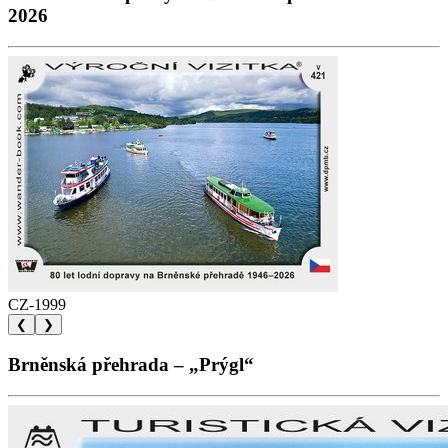
2026
CZ-1999
❮
❯
Brněnská přehrada – „Prýgl“