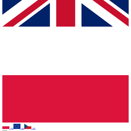
pln
eur
czk