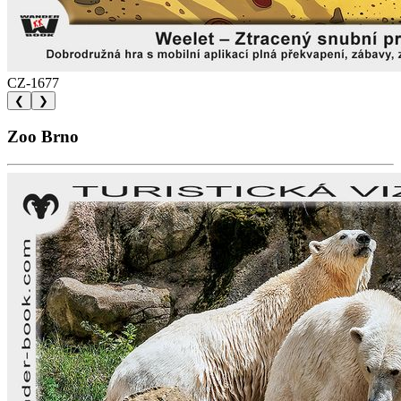
CZ-1677
❮
❯
Zoo Brno