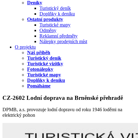
Deníky
Turistický deník
Doplňky k deníku
Ostatní produkty
Turistické mapy
Odměny
Reklamní předměty
Nálepky prodejních míst
O projektu
Náš příběh
Turistický deník
Turistické vizitky
Fotonálepky
Turistické mapy
Doplňky k deníku
Pomáháme
CZ-2602 Lodní doprava na Brněnské přehradě
DPMB, a.s. provozuje lodní dopravu od roku 1946 loděmi na
elektrický pohon