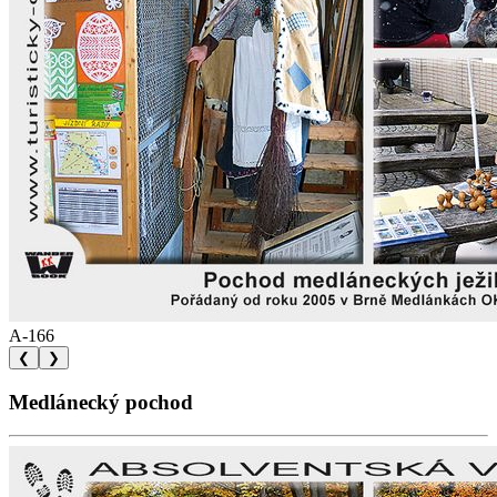
A-166
❮
❯
Medlánecký pochod