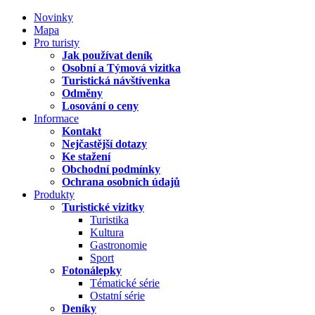
Novinky
Mapa
Pro turisty
Jak používat deník
Osobní a Týmová vizitka
Turistická návštívenka
Odměny
Losování o ceny
Informace
Kontakt
Nejčastější dotazy
Ke stažení
Obchodní podmínky
Ochrana osobních údajů
Produkty
Turistické vizitky
Turistika
Kultura
Gastronomie
Sport
Fotonálepky
Tématické série
Ostatní série
Deníky