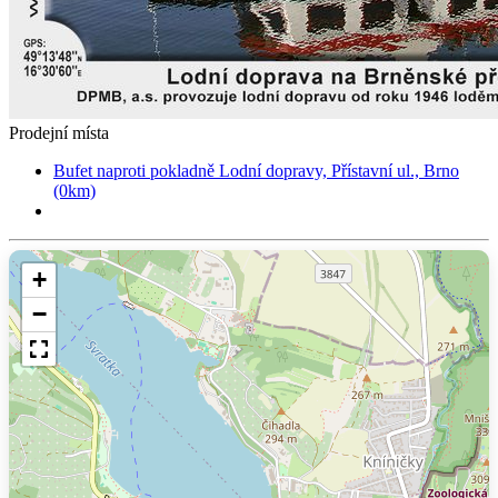
Prodejní místa
Bufet naproti pokladně Lodní dopravy, Přístavní ul., Brno
(0km)
+
−