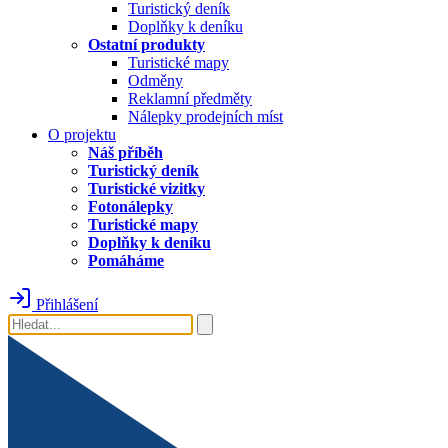
Turistický deník
Doplňky k deníku
Ostatní produkty
Turistické mapy
Odměny
Reklamní předměty
Nálepky prodejních míst
O projektu
Náš příběh
Turistický deník
Turistické vizitky
Fotonálepky
Turistické mapy
Doplňky k deníku
Pomáháme
Přihlášení