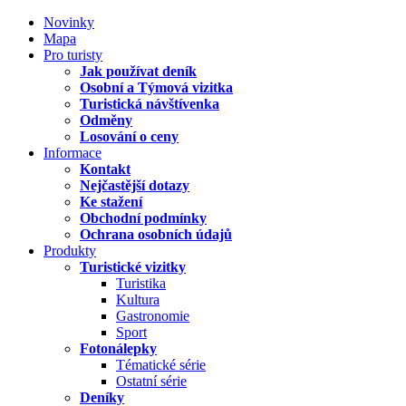
Novinky
Mapa
Pro turisty
Jak používat deník
Osobní a Týmová vizitka
Turistická návštívenka
Odměny
Losování o ceny
Informace
Kontakt
Nejčastější dotazy
Ke stažení
Obchodní podmínky
Ochrana osobních údajů
Produkty
Turistické vizitky
Turistika
Kultura
Gastronomie
Sport
Fotonálepky
Tématické série
Ostatní série
Deníky