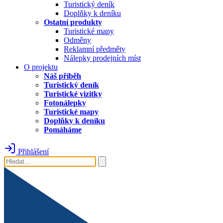
Turistický deník
Doplňky k deníku
Ostatní produkty
Turistické mapy
Odměny
Reklamní předměty
Nálepky prodejních míst
O projektu
Náš příběh
Turistický deník
Turistické vizitky
Fotonálepky
Turistické mapy
Doplňky k deníku
Pomáháme
Přihlášení