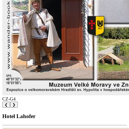
CZ-G4
❮
❯
Hotel Lahofer