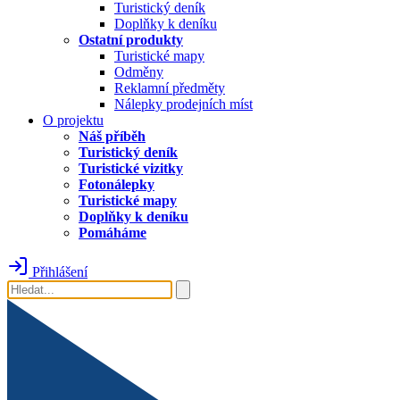
Turistický deník
Doplňky k deníku
Ostatní produkty
Turistické mapy
Odměny
Reklamní předměty
Nálepky prodejních míst
O projektu
Náš příběh
Turistický deník
Turistické vizitky
Fotonálepky
Turistické mapy
Doplňky k deníku
Pomáháme
Přihlášení