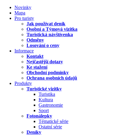
Novinky
Mapa
Pro turisty
Jak používat deník
Osobní a Týmová vizitka
Turistická návštívenka
Odměny
Losování o ceny
Informace
Kontakt
Nejčastější dotazy
Ke stažení
Obchodní podmínky
Ochrana osobních údajů
Produkty
Turistické vizitky
Turistika
Kultura
Gastronomie
Sport
Fotonálepky
Tématické série
Ostatní série
Deníky