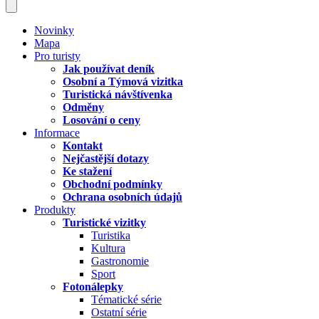
Novinky
Mapa
Pro turisty
Jak používat deník
Osobní a Týmová vizitka
Turistická návštívenka
Odměny
Losování o ceny
Informace
Kontakt
Nejčastější dotazy
Ke stažení
Obchodní podmínky
Ochrana osobních údajů
Produkty
Turistické vizitky
Turistika
Kultura
Gastronomie
Sport
Fotonálepky
Tématické série
Ostatní série