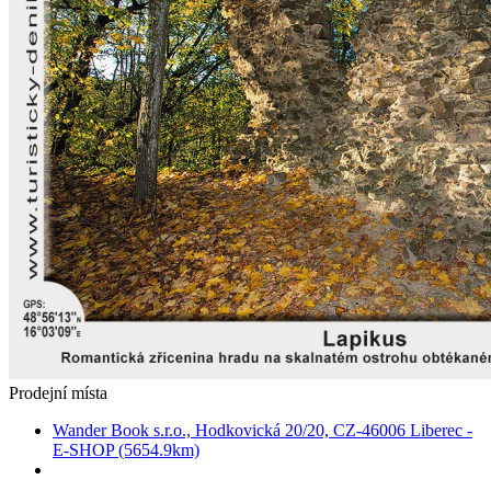
Prodejní místa
Wander Book s.r.o., Hodkovická 20/20, CZ-46006 Liberec -
E-SHOP (5654.9km)