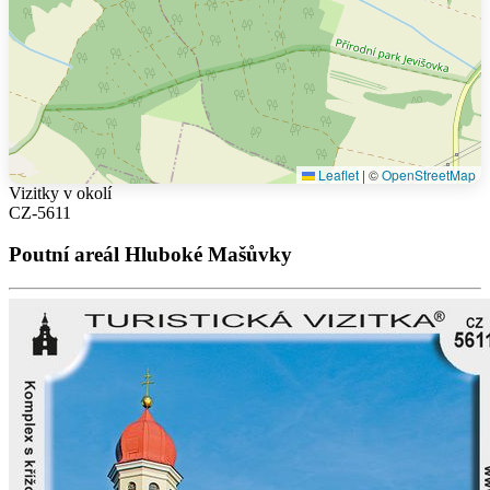
Leaflet
|
©
OpenStreetMap
Vizitky v okolí
CZ-5611
Poutní areál Hluboké Mašůvky