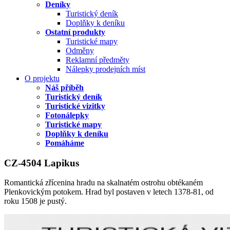
Deníky
Turistický deník
Doplňky k deníku
Ostatní produkty
Turistické mapy
Odměny
Reklamní předměty
Nálepky prodejních míst
O projektu
Náš příběh
Turistický deník
Turistické vizitky
Fotonálepky
Turistické mapy
Doplňky k deníku
Pomáháme
CZ-4504 Lapikus
Romantická zřícenina hradu na skalnatém ostrohu obtékaném
Plenkovickým potokem. Hrad byl postaven v letech 1378-81, od
roku 1508 je pustý.