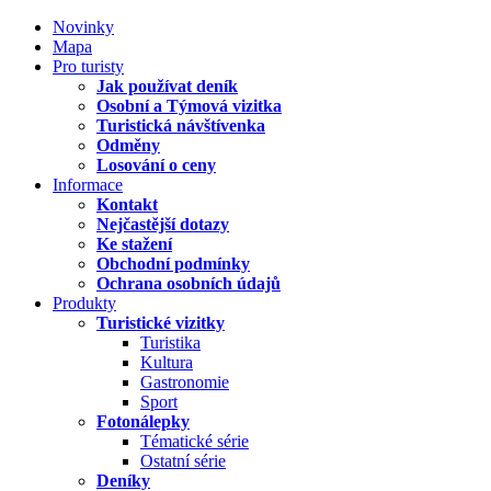
Novinky
Mapa
Pro turisty
Jak používat deník
Osobní a Týmová vizitka
Turistická návštívenka
Odměny
Losování o ceny
Informace
Kontakt
Nejčastější dotazy
Ke stažení
Obchodní podmínky
Ochrana osobních údajů
Produkty
Turistické vizitky
Turistika
Kultura
Gastronomie
Sport
Fotonálepky
Tématické série
Ostatní série
Deníky