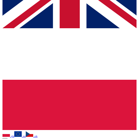
pln
eur
czk