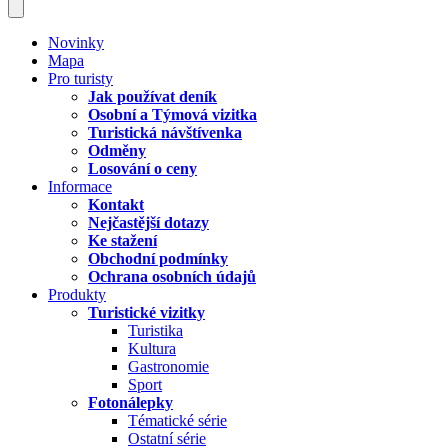
Novinky
Mapa
Pro turisty
Jak používat deník
Osobní a Týmová vizitka
Turistická návštívenka
Odměny
Losování o ceny
Informace
Kontakt
Nejčastější dotazy
Ke stažení
Obchodní podmínky
Ochrana osobních údajů
Produkty
Turistické vizitky
Turistika
Kultura
Gastronomie
Sport
Fotonálepky
Tématické série
Ostatní série