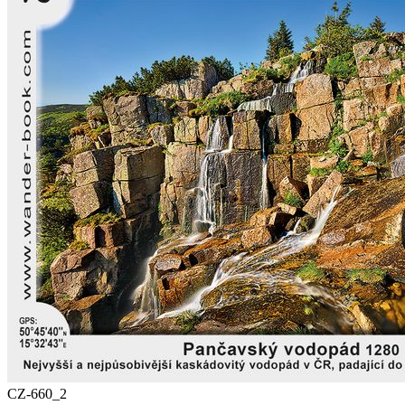
CZ-660_2