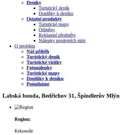
Deníky
Turistický deník
Doplňky k deníku
Ostatní produkty
Turistické mapy
Odměny
Reklamní předměty
Nálepky prodejních míst
O projektu
Náš příběh
Turistický deník
Turistické vizitky
Fotonálepky
Turistické mapy
Doplňky k deníku
Pomáháme
Labská bouda, Bedřichov 31, Špindlerův Mlýn
Region:
Krkonoše