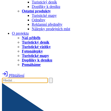
Turistický deník
Doplňky k deníku
Ostatní produkty
Turistické mapy
Odměny
Reklamní předměty
Nálepky prodejních míst
O projektu
Náš příběh
Turistický deník
Turistické vizitky
Fotonálepky
Turistické mapy
Doplňky k deníku
Pomáháme
Přihlášení