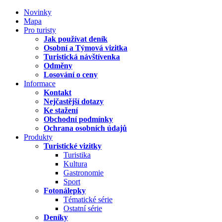
Novinky
Mapa
Pro turisty
Jak používat deník
Osobní a Týmová vizitka
Turistická návštívenka
Odměny
Losování o ceny
Informace
Kontakt
Nejčastější dotazy
Ke stažení
Obchodní podmínky
Ochrana osobních údajů
Produkty
Turistické vizitky
Turistika
Kultura
Gastronomie
Sport
Fotonálepky
Tématické série
Ostatní série
Deníky