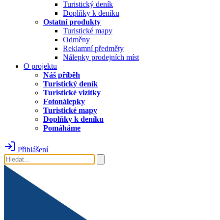
Turistický deník
Doplňky k deníku
Ostatní produkty
Turistické mapy
Odměny
Reklamní předměty
Nálepky prodejních míst
O projektu
Náš příběh
Turistický deník
Turistické vizitky
Fotonálepky
Turistické mapy
Doplňky k deníku
Pomáháme
Přihlášení