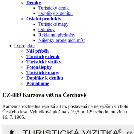
Deníky
Turistický deník
Doplňky k deníku
Ostatní produkty
Turistické mapy
Odměny
Reklamní předměty
Nálepky prodejních míst
O projektu
Náš příběh
Turistický deník
Turistické vizitky
Fotonálepky
Turistické mapy
Doplňky k deníku
Pomáháme
CZ-889 Kurzova věž na Čerchově
Kamenná rozhledna vysoká 24 m, postavená na nejvyšším vrcholu
Českého lesa. Vyhlídková plošina v 19,5 m, 129 schodů, otevřena
16. 7. 1905.