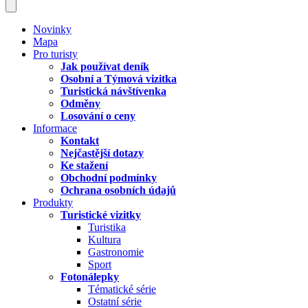
Novinky
Mapa
Pro turisty
Jak používat deník
Osobní a Týmová vizitka
Turistická návštívenka
Odměny
Losování o ceny
Informace
Kontakt
Nejčastější dotazy
Ke stažení
Obchodní podmínky
Ochrana osobních údajů
Produkty
Turistické vizitky
Turistika
Kultura
Gastronomie
Sport
Fotonálepky
Tématické série
Ostatní série