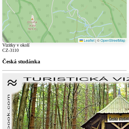
Leaflet
|
©
OpenStreetMap
Vizitky v okolí
CZ-3110
Česká studánka