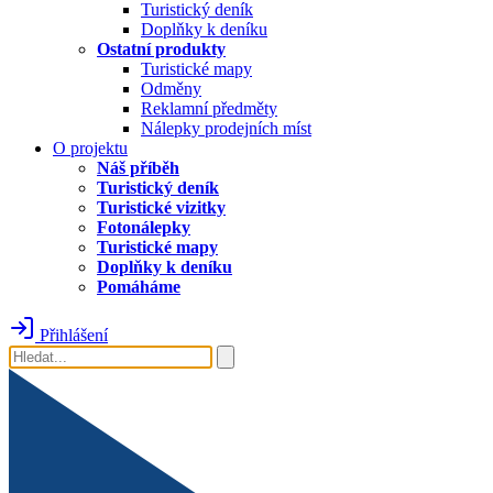
Turistický deník
Doplňky k deníku
Ostatní produkty
Turistické mapy
Odměny
Reklamní předměty
Nálepky prodejních míst
O projektu
Náš příběh
Turistický deník
Turistické vizitky
Fotonálepky
Turistické mapy
Doplňky k deníku
Pomáháme
Přihlášení