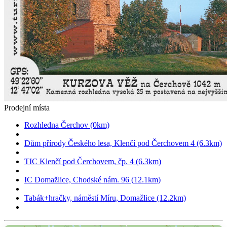
Prodejní místa
Rozhledna Čerchov (0km)
Dům přírody Českého lesa, Klenčí pod Čerchovem 4 (6.3km)
TIC Klenčí pod Čerchovem, čp. 4 (6.3km)
IC Domažlice, Chodské nám. 96 (12.1km)
Tabák+hračky, náměstí Míru, Domažlice (12.2km)