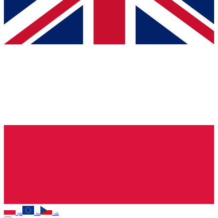
pln
eur
czk