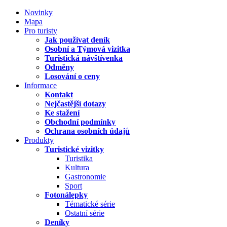
Novinky
Mapa
Pro turisty
Jak používat deník
Osobní a Týmová vizitka
Turistická návštívenka
Odměny
Losování o ceny
Informace
Kontakt
Nejčastější dotazy
Ke stažení
Obchodní podmínky
Ochrana osobních údajů
Produkty
Turistické vizitky
Turistika
Kultura
Gastronomie
Sport
Fotonálepky
Tématické série
Ostatní série
Deníky