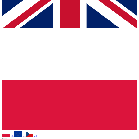
pln
eur
czk