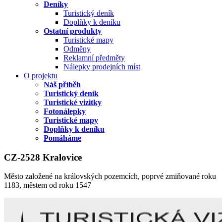
Deníky
Turistický deník
Doplňky k deníku
Ostatní produkty
Turistické mapy
Odměny
Reklamní předměty
Nálepky prodejních míst
O projektu
Náš příběh
Turistický deník
Turistické vizitky
Fotonálepky
Turistické mapy
Doplňky k deníku
Pomáháme
CZ-2528 Kralovice
Město založené na královských pozemcích, poprvé zmiňované roku
1183, městem od roku 1547