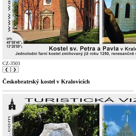
CZ-3503
❮
❯
Českobratrský kostel v Kralovicích