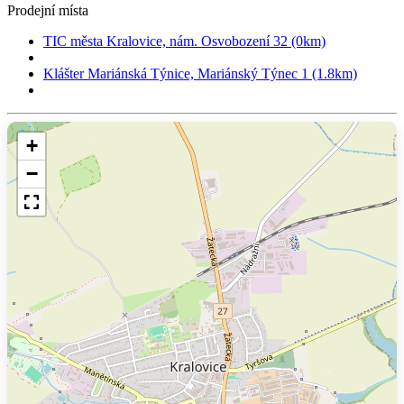
Prodejní místa
TIC města Kralovice, nám. Osvobození 32 (0km)
Klášter Mariánská Týnice, Mariánský Týnec 1 (1.8km)
+
−