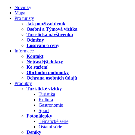
Novinky
Mapa
Pro turisty
Jak používat deník
Osobní a Týmová vizitka
Turistická návštívenka
Odměny
Losování o ceny
Informace
Kontakt
Nejčastější dotazy
Ke stažení
Obchodní podmínky
Ochrana osobních údajů
Produkty
Turistické vizitky
Turistika
Kultura
Gastronomie
Sport
Fotonálepky
Tématické série
Ostatní série
Deníky