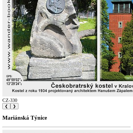
CZ-330
❮
❯
Mariánská Týnice