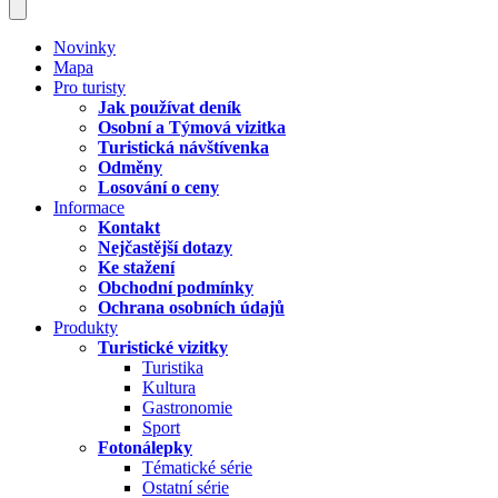
Novinky
Mapa
Pro turisty
Jak používat deník
Osobní a Týmová vizitka
Turistická návštívenka
Odměny
Losování o ceny
Informace
Kontakt
Nejčastější dotazy
Ke stažení
Obchodní podmínky
Ochrana osobních údajů
Produkty
Turistické vizitky
Turistika
Kultura
Gastronomie
Sport
Fotonálepky
Tématické série
Ostatní série