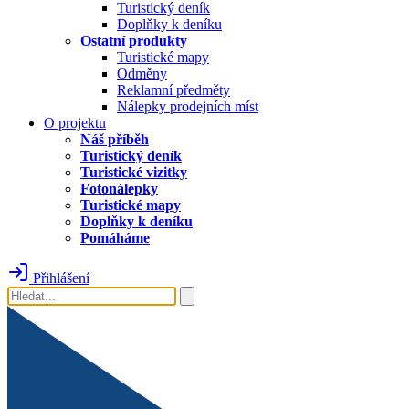
Turistický deník
Doplňky k deníku
Ostatní produkty
Turistické mapy
Odměny
Reklamní předměty
Nálepky prodejních míst
O projektu
Náš příběh
Turistický deník
Turistické vizitky
Fotonálepky
Turistické mapy
Doplňky k deníku
Pomáháme
Přihlášení