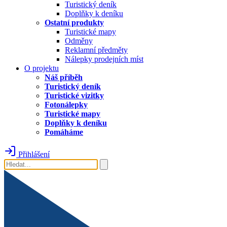
Turistický deník
Doplňky k deníku
Ostatní produkty
Turistické mapy
Odměny
Reklamní předměty
Nálepky prodejních míst
O projektu
Náš příběh
Turistický deník
Turistické vizitky
Fotonálepky
Turistické mapy
Doplňky k deníku
Pomáháme
Přihlášení