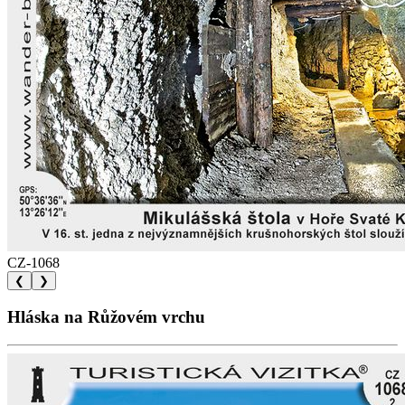
CZ-1068
❮
❯
Hláska na Růžovém vrchu