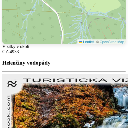
Leaflet
|
©
OpenStreetMap
Vizitky v okolí
CZ-4933
Helenčiny vodopády