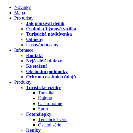
Novinky
Mapa
Pro turisty
Jak používat deník
Osobní a Týmová vizitka
Turistická návštívenka
Odměny
Losování o ceny
Informace
Kontakt
Nejčastější dotazy
Ke stažení
Obchodní podmínky
Ochrana osobních údajů
Produkty
Turistické vizitky
Turistika
Kultura
Gastronomie
Sport
Fotonálepky
Tématické série
Ostatní série
Deníky