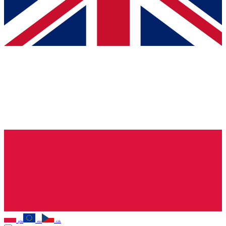
pln
eur
czk