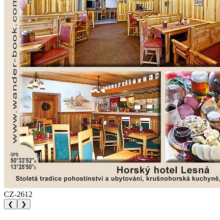
CZ-2612
❮
❯