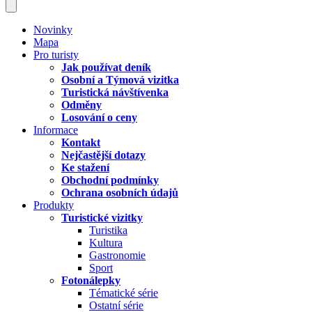
Novinky
Mapa
Pro turisty
Jak používat deník
Osobní a Týmová vizitka
Turistická návštívenka
Odměny
Losování o ceny
Informace
Kontakt
Nejčastější dotazy
Ke stažení
Obchodní podmínky
Ochrana osobních údajů
Produkty
Turistické vizitky
Turistika
Kultura
Gastronomie
Sport
Fotonálepky
Tématické série
Ostatní série