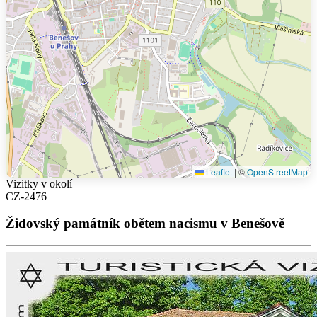
Leaflet
|
©
OpenStreetMap
Vizitky v okolí
CZ-2476
Židovský památník obětem nacismu v Benešově