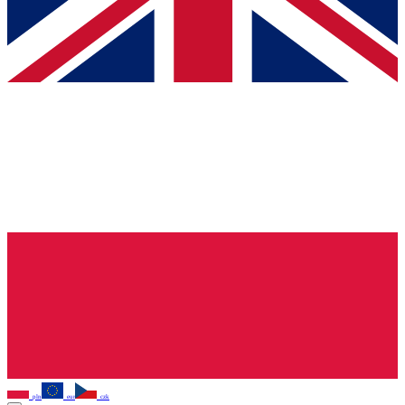
pln
eur
czk