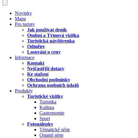
Novinky
Mapa
Pro turisty
Jak používat deník
Osobní a Týmová vizitka
Turistická návštívenka
Odměny
Losování o ceny
Informace
Kontakt
Nejčastější dotazy
Ke stažení
Obchodní podmínky
Ochrana osobních údajů
Produkty
Turistické vizitky
Turistika
Kultura
Gastronomie
Sport
Fotonálepky
Tématické série
Ostatní série