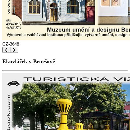
CZ-3648
❮
❯
Ekovláček v Benešově