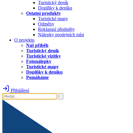
Turistický deník
Doplňky k deníku
Ostatní produkty
Turistické mapy
Odměny
Reklamní předměty
Nálepky prodejních míst
O projektu
Náš příběh
Turistický deník
Turistické vizitky
Fotonálepky
Turistické mapy
Doplňky k deníku
Pomáháme
Přihlášení