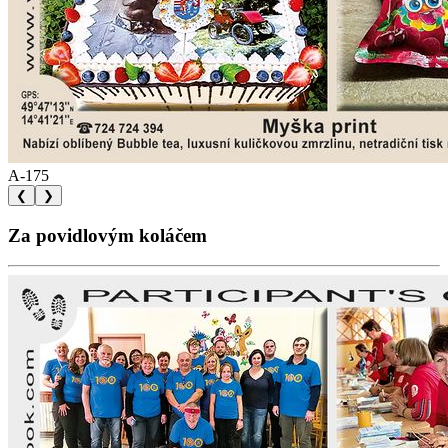
A-175
❮
❯
Za povidlovým koláčem