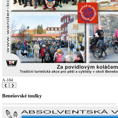
A-184
❮
❯
Benešovské toulky