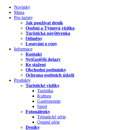
Novinky
Mapa
Pro turisty
Jak používat deník
Osobní a Týmová vizitka
Turistická návštívenka
Odměny
Losování o ceny
Informace
Kontakt
Nejčastější dotazy
Ke stažení
Obchodní podmínky
Ochrana osobních údajů
Produkty
Turistické vizitky
Turistika
Kultura
Gastronomie
Sport
Fotonálepky
Tématické série
Ostatní série
Deníky