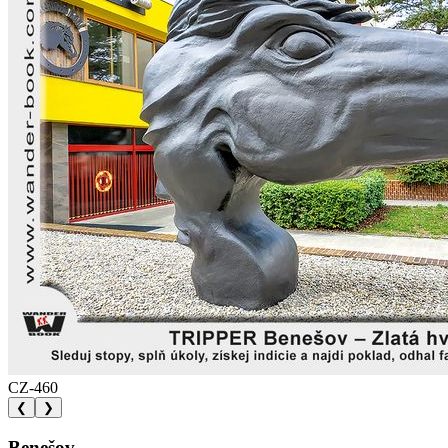
CZ-460
❮
❯
Benešov