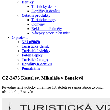
Deníky
Turistický deník
Doplňky k deníku
Ostatní produkty
Turistické mapy
Odměny
Reklamní předměty
Nálepky prodejních míst
O projektu
Náš příběh
Turistický deník
Turistické vizitky
Fotonálepky
Turistické mapy
Doplňky k deníku
Pomáháme
CZ-2475 Kostel sv. Mikuláše v Benešově
Původně raně gotický chrám ze 13. století se samostatnou zvonicí,
několikrát přestavěn