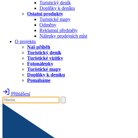
Turistický deník
Doplňky k deníku
Ostatní produkty
Turistické mapy
Odměny
Reklamní předměty
Nálepky prodejních míst
O projektu
Náš příběh
Turistický deník
Turistické vizitky
Fotonálepky
Turistické mapy
Doplňky k deníku
Pomáháme
Přihlášení