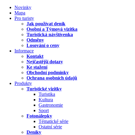
Novinky
Mapa
Pro turisty
Jak používat deník
Osobní a Týmová vizitka
Turistická návštívenka
Odměny
Losování o ceny
Informace
Kontakt
Nejčastější dotazy
Ke stažení
Obchodní podmínky
Ochrana osobních údajů
Produkty
Turistické vizitky
Turistika
Kultura
Gastronomie
Sport
Fotonálepky
Tématické série
Ostatní série
Deníky