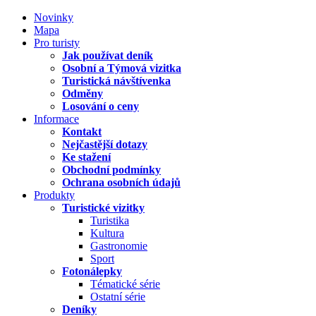
Novinky
Mapa
Pro turisty
Jak používat deník
Osobní a Týmová vizitka
Turistická návštívenka
Odměny
Losování o ceny
Informace
Kontakt
Nejčastější dotazy
Ke stažení
Obchodní podmínky
Ochrana osobních údajů
Produkty
Turistické vizitky
Turistika
Kultura
Gastronomie
Sport
Fotonálepky
Tématické série
Ostatní série
Deníky