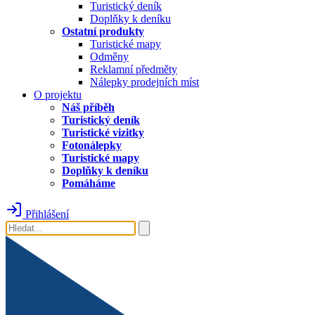
Turistický deník
Doplňky k deníku
Ostatní produkty
Turistické mapy
Odměny
Reklamní předměty
Nálepky prodejních míst
O projektu
Náš příběh
Turistický deník
Turistické vizitky
Fotonálepky
Turistické mapy
Doplňky k deníku
Pomáháme
Přihlášení