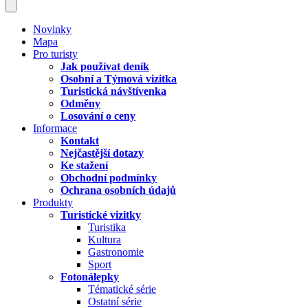
Novinky
Mapa
Pro turisty
Jak používat deník
Osobní a Týmová vizitka
Turistická návštívenka
Odměny
Losování o ceny
Informace
Kontakt
Nejčastější dotazy
Ke stažení
Obchodní podmínky
Ochrana osobních údajů
Produkty
Turistické vizitky
Turistika
Kultura
Gastronomie
Sport
Fotonálepky
Tématické série
Ostatní série