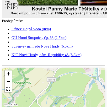
Prodejní místa
Stánek Hojná Voda (0km)
OÚ Horní Stropnice, čp. 68 (2.5km)
Suvenýry na hradě Nové Hrady (6.5km)
KIC Nové Hrady, nám. Republiky 46 (6.8km)
+
−