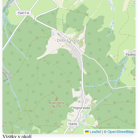
Leaflet
|
©
OpenStreetMap
Vizitky v okolí