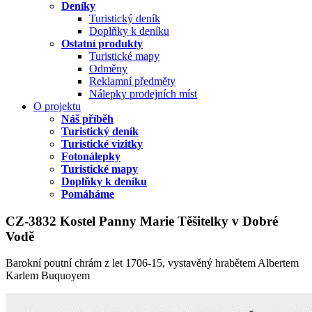
Deníky
Turistický deník
Doplňky k deníku
Ostatní produkty
Turistické mapy
Odměny
Reklamní předměty
Nálepky prodejních míst
O projektu
Náš příběh
Turistický deník
Turistické vizitky
Fotonálepky
Turistické mapy
Doplňky k deníku
Pomáháme
CZ-3832 Kostel Panny Marie Těšitelky v Dobré
Vodě
Barokní poutní chrám z let 1706-15, vystavěný hrabětem Albertem
Karlem Buquoyem