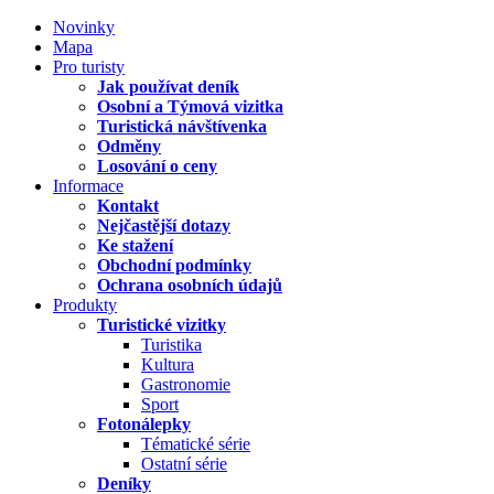
Novinky
Mapa
Pro turisty
Jak používat deník
Osobní a Týmová vizitka
Turistická návštívenka
Odměny
Losování o ceny
Informace
Kontakt
Nejčastější dotazy
Ke stažení
Obchodní podmínky
Ochrana osobních údajů
Produkty
Turistické vizitky
Turistika
Kultura
Gastronomie
Sport
Fotonálepky
Tématické série
Ostatní série
Deníky