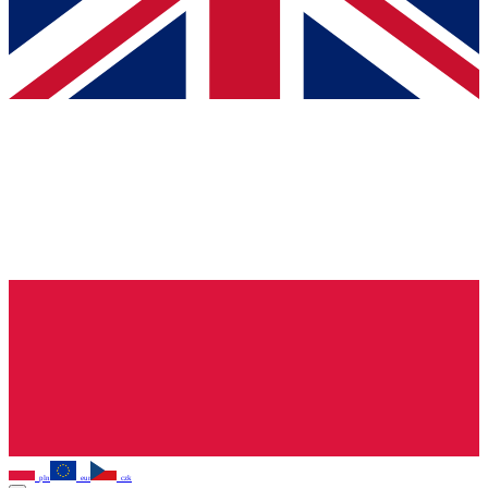
pln
eur
czk