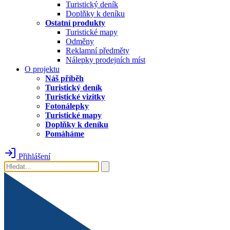
Turistický deník
Doplňky k deníku
Ostatní produkty
Turistické mapy
Odměny
Reklamní předměty
Nálepky prodejních míst
O projektu
Náš příběh
Turistický deník
Turistické vizitky
Fotonálepky
Turistické mapy
Doplňky k deníku
Pomáháme
Přihlášení