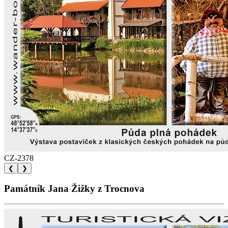
CZ-2378
❮
❯
Památník Jana Žižky z Trocnova