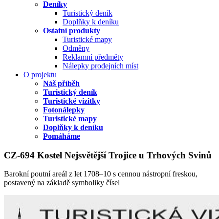
Deníky
Turistický deník
Doplňky k deníku
Ostatní produkty
Turistické mapy
Odměny
Reklamní předměty
Nálepky prodejních míst
O projektu
Náš příběh
Turistický deník
Turistické vizitky
Fotonálepky
Turistické mapy
Doplňky k deníku
Pomáháme
CZ-694 Kostel Nejsvětější Trojice u Trhových Svinů
Barokní poutní areál z let 1708–10 s cennou nástropní freskou,
postavený na základě symboliky čísel