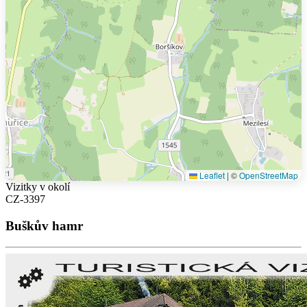
Leaflet
|
©
OpenStreetMap
Vizitky v okolí
CZ-3397
Buškův hamr