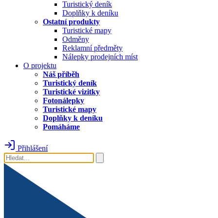
Turistický deník
Doplňky k deníku
Ostatní produkty
Turistické mapy
Odměny
Reklamní předměty
Nálepky prodejních míst
O projektu
Náš příběh
Turistický deník
Turistické vizitky
Fotonálepky
Turistické mapy
Doplňky k deníku
Pomáháme
Přihlášení