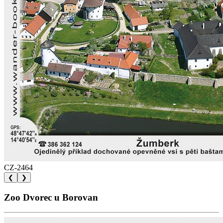
CZ-2464
❮
❯
Zoo Dvorec u Borovan