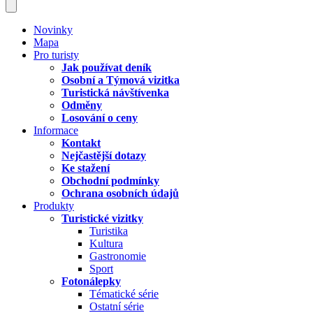
Novinky
Mapa
Pro turisty
Jak používat deník
Osobní a Týmová vizitka
Turistická návštívenka
Odměny
Losování o ceny
Informace
Kontakt
Nejčastější dotazy
Ke stažení
Obchodní podmínky
Ochrana osobních údajů
Produkty
Turistické vizitky
Turistika
Kultura
Gastronomie
Sport
Fotonálepky
Tématické série
Ostatní série