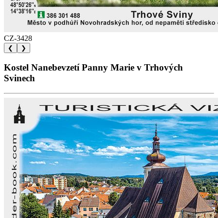
CZ-3428
❮
❯
Kostel Nanebevzetí Panny Marie v Trhových
Svinech