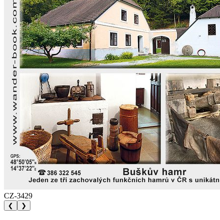
CZ-3429
❮
❯