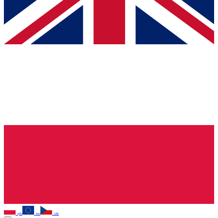
pln
eur
czk