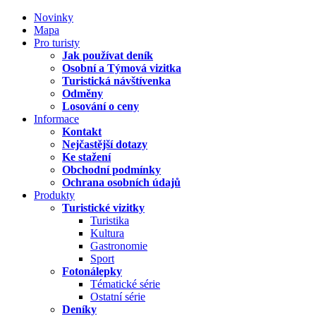
Novinky
Mapa
Pro turisty
Jak používat deník
Osobní a Týmová vizitka
Turistická návštívenka
Odměny
Losování o ceny
Informace
Kontakt
Nejčastější dotazy
Ke stažení
Obchodní podmínky
Ochrana osobních údajů
Produkty
Turistické vizitky
Turistika
Kultura
Gastronomie
Sport
Fotonálepky
Tématické série
Ostatní série
Deníky