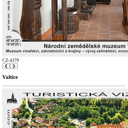
CZ-4379
❮
❯
Valtice