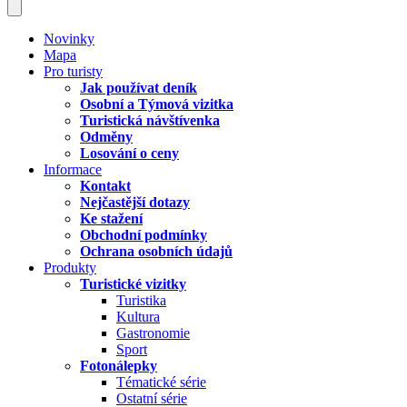
Novinky
Mapa
Pro turisty
Jak používat deník
Osobní a Týmová vizitka
Turistická návštívenka
Odměny
Losování o ceny
Informace
Kontakt
Nejčastější dotazy
Ke stažení
Obchodní podmínky
Ochrana osobních údajů
Produkty
Turistické vizitky
Turistika
Kultura
Gastronomie
Sport
Fotonálepky
Tématické série
Ostatní série