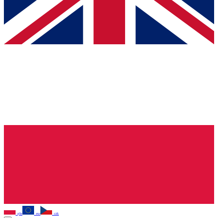
pln
eur
czk