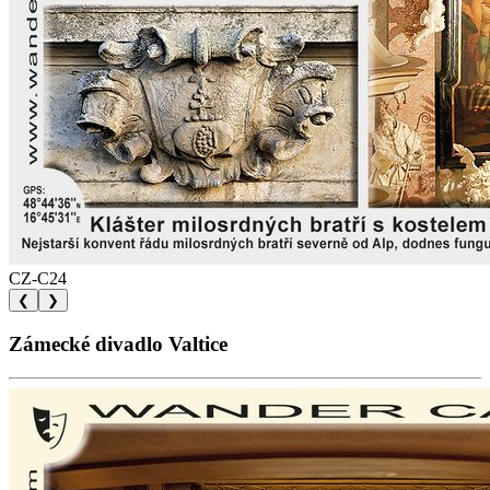
CZ-C24
❮
❯
Zámecké divadlo Valtice