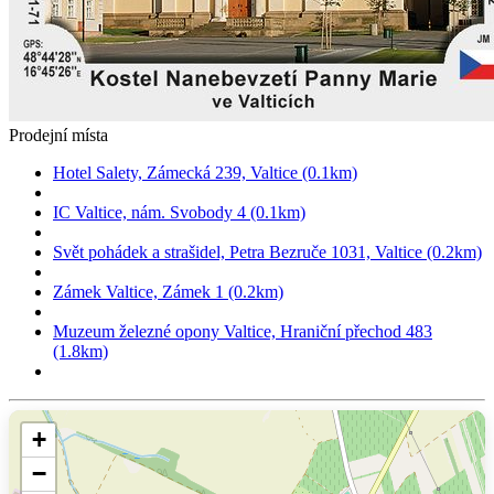
Prodejní místa
Hotel Salety, Zámecká 239, Valtice (0.1km)
IC Valtice, nám. Svobody 4 (0.1km)
Svět pohádek a strašidel, Petra Bezruče 1031, Valtice (0.2km)
Zámek Valtice, Zámek 1 (0.2km)
Muzeum železné opony Valtice, Hraniční přechod 483
(1.8km)
+
−