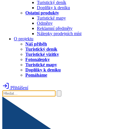
Turistický deník
Doplňky k deníku
Ostatní produkty
Turistické mapy
Odměny
Reklamní předměty
Nálepky prodejních míst
O projektu
Náš příběh
Turistický deník
Turistické vizitky
Fotonálepky
Turistické mapy
Doplňky k deníku
Pomáháme
Přihlášení