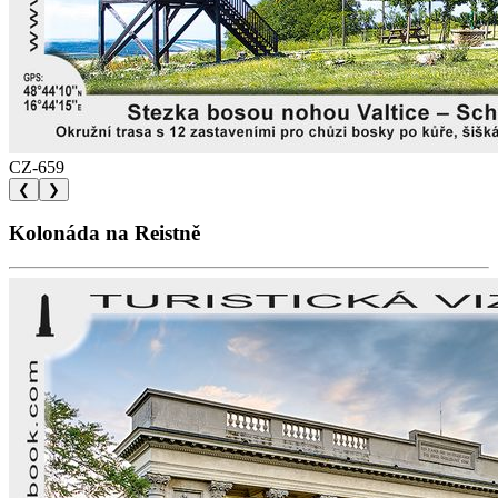
CZ-659
❮
❯
Kolonáda na Reistně