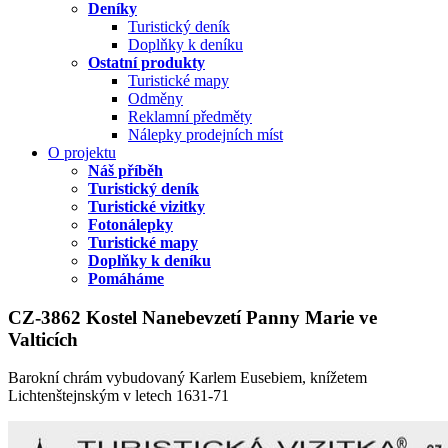
Deníky
Turistický deník
Doplňky k deníku
Ostatní produkty
Turistické mapy
Odměny
Reklamní předměty
Nálepky prodejních míst
O projektu
Náš příběh
Turistický deník
Turistické vizitky
Fotonálepky
Turistické mapy
Doplňky k deníku
Pomáháme
CZ-3862 Kostel Nanebevzetí Panny Marie ve
Valticích
Barokní chrám vybudovaný Karlem Eusebiem, knížetem
Lichtenštejnským v letech 1631-71