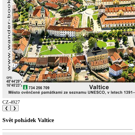
CZ-4927
❮
❯
Svět pohádek Valtice