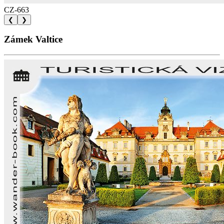
CZ-663
❮
❯
Zámek Valtice