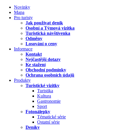
Novinky
Mapa
Pro turisty
Jak používat deník
Osobní a Týmová vizitka
Turistická návštívenka
Odměny
Losování o ceny
Informace
Kontakt
Nejčastější dotazy
Ke stažení
Obchodní podmínky
Ochrana osobních údajů
Produkty
Turistické vizitky
Turistika
Kultura
Gastronomie
Sport
Fotonálepky
Tématické série
Ostatní série
Deníky