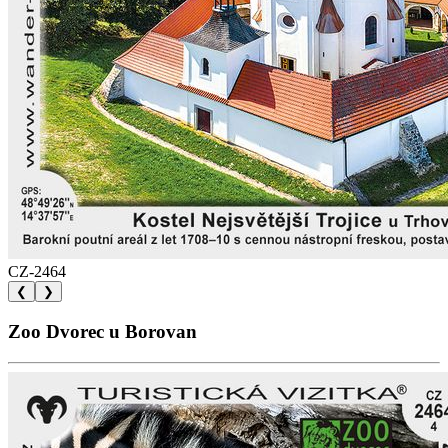
CZ-2464
❮
❯
Zoo Dvorec u Borovan