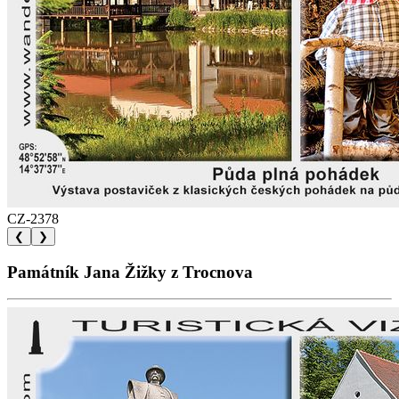
CZ-2378
❮
❯
Památník Jana Žižky z Trocnova