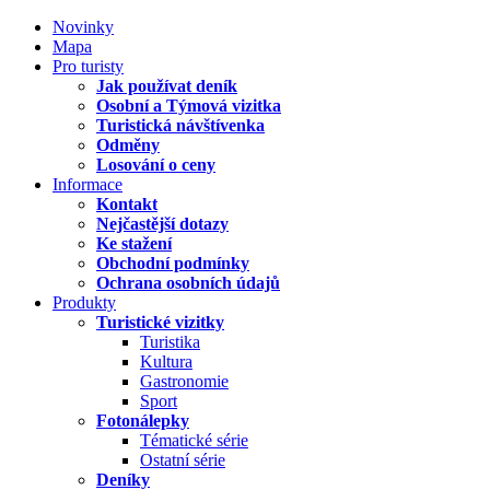
Novinky
Mapa
Pro turisty
Jak používat deník
Osobní a Týmová vizitka
Turistická návštívenka
Odměny
Losování o ceny
Informace
Kontakt
Nejčastější dotazy
Ke stažení
Obchodní podmínky
Ochrana osobních údajů
Produkty
Turistické vizitky
Turistika
Kultura
Gastronomie
Sport
Fotonálepky
Tématické série
Ostatní série
Deníky