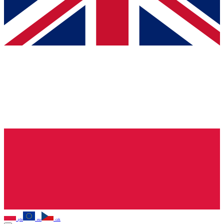
pln
eur
czk