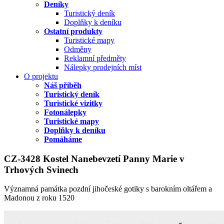
Deníky
Turistický deník
Doplňky k deníku
Ostatní produkty
Turistické mapy
Odměny
Reklamní předměty
Nálepky prodejních míst
O projektu
Náš příběh
Turistický deník
Turistické vizitky
Fotonálepky
Turistické mapy
Doplňky k deníku
Pomáháme
CZ-3428 Kostel Nanebevzetí Panny Marie v
Trhových Svinech
Významná památka pozdní jihočeské gotiky s barokním oltářem a
Madonou z roku 1520