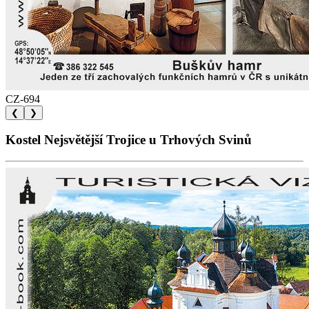
CZ-694
❮
❯
Kostel Nejsvětější Trojice u Trhových Svinů