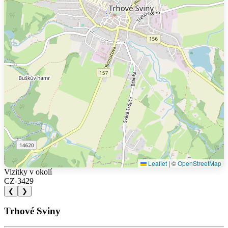
Leaflet
|
©
OpenStreetMap
Vizitky v okolí
CZ-3429
❮
❯
Trhové Sviny