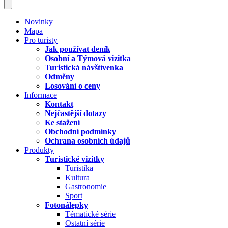
Novinky
Mapa
Pro turisty
Jak používat deník
Osobní a Týmová vizitka
Turistická návštívenka
Odměny
Losování o ceny
Informace
Kontakt
Nejčastější dotazy
Ke stažení
Obchodní podmínky
Ochrana osobních údajů
Produkty
Turistické vizitky
Turistika
Kultura
Gastronomie
Sport
Fotonálepky
Tématické série
Ostatní série