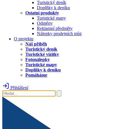
Turistický deník
Doplňky k deníku
Ostatní produkty
Turistické mapy
Odměny
Reklamní předměty
Nálepky prodejních míst
O projektu
Náš příběh
Turistický deník
Turistické vizitky
Fotonálepky
Turistické mapy
Doplňky k deníku
Pomáháme
Přihlášení