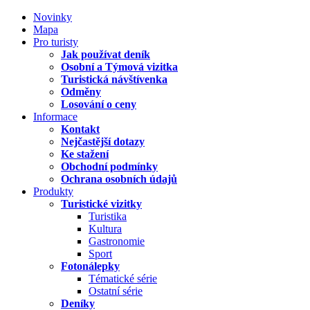
Novinky
Mapa
Pro turisty
Jak používat deník
Osobní a Týmová vizitka
Turistická návštívenka
Odměny
Losování o ceny
Informace
Kontakt
Nejčastější dotazy
Ke stažení
Obchodní podmínky
Ochrana osobních údajů
Produkty
Turistické vizitky
Turistika
Kultura
Gastronomie
Sport
Fotonálepky
Tématické série
Ostatní série
Deníky