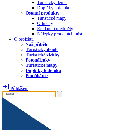
Turistický deník
Doplňky k deníku
Ostatní produkty
Turistické mapy
Odměny
Reklamní předměty
Nálepky prodejních míst
O projektu
Náš příběh
Turistický deník
Turistické vizitky
Fotonálepky
Turistické mapy
Doplňky k deníku
Pomáháme
Přihlášení