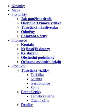
Novinky
Mapa
Pro turisty
Jak používat deník
Osobní a Týmová vizitka
Turistická návštívenka
Odměny
Losování o ceny
Informace
Kontakt
Nejčastější dotazy
Ke stažení
Obchodní podmínky
Ochrana osobních údajů
Produkty
Turistické vizitky
Turistika
Kultura
Gastronomie
Sport
Fotonálepky
Tématické série
Ostatní série
Deníky