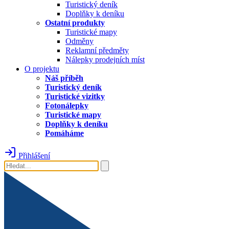
Turistický deník
Doplňky k deníku
Ostatní produkty
Turistické mapy
Odměny
Reklamní předměty
Nálepky prodejních míst
O projektu
Náš příběh
Turistický deník
Turistické vizitky
Fotonálepky
Turistické mapy
Doplňky k deníku
Pomáháme
Přihlášení