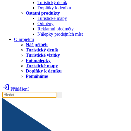
Turistický deník
Doplňky k deníku
Ostatní produkty
Turistické mapy
Odměny
Reklamní předměty
Nálepky prodejních míst
O projektu
Náš příběh
Turistický deník
Turistické vizitky
Fotonálepky
Turistické mapy
Doplňky k deníku
Pomáháme
Přihlášení