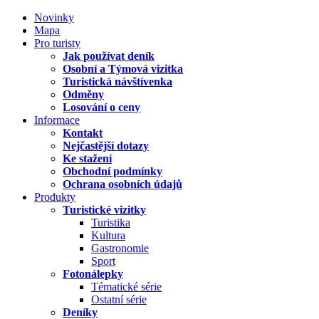
Novinky
Mapa
Pro turisty
Jak používat deník
Osobní a Týmová vizitka
Turistická návštívenka
Odměny
Losování o ceny
Informace
Kontakt
Nejčastější dotazy
Ke stažení
Obchodní podmínky
Ochrana osobních údajů
Produkty
Turistické vizitky
Turistika
Kultura
Gastronomie
Sport
Fotonálepky
Tématické série
Ostatní série
Deníky