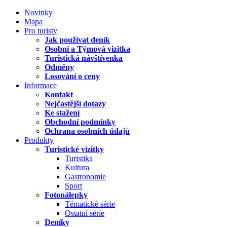
Novinky
Mapa
Pro turisty
Jak používat deník
Osobní a Týmová vizitka
Turistická návštívenka
Odměny
Losování o ceny
Informace
Kontakt
Nejčastější dotazy
Ke stažení
Obchodní podmínky
Ochrana osobních údajů
Produkty
Turistické vizitky
Turistika
Kultura
Gastronomie
Sport
Fotonálepky
Tématické série
Ostatní série
Deníky