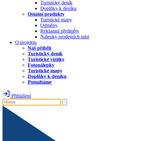
Turistický deník
Doplňky k deníku
Ostatní produkty
Turistické mapy
Odměny
Reklamní předměty
Nálepky prodejních míst
O projektu
Náš příběh
Turistický deník
Turistické vizitky
Fotonálepky
Turistické mapy
Doplňky k deníku
Pomáháme
Přihlášení