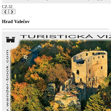
CZ-32
❮
❯
Hrad Valečov