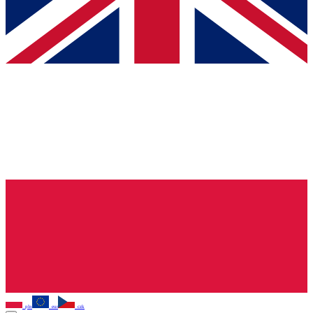
pln
eur
czk