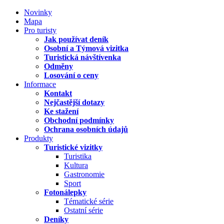
Novinky
Mapa
Pro turisty
Jak používat deník
Osobní a Týmová vizitka
Turistická návštívenka
Odměny
Losování o ceny
Informace
Kontakt
Nejčastější dotazy
Ke stažení
Obchodní podmínky
Ochrana osobních údajů
Produkty
Turistické vizitky
Turistika
Kultura
Gastronomie
Sport
Fotonálepky
Tématické série
Ostatní série
Deníky