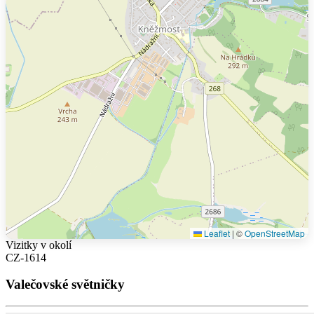
Leaflet
|
©
OpenStreetMap
Vizitky v okolí
CZ-1614
Valečovské světničky