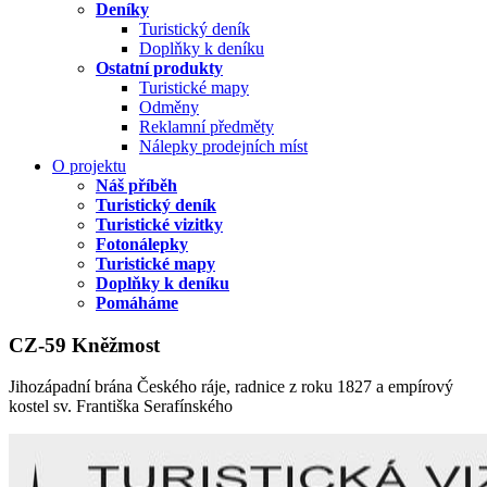
Deníky
Turistický deník
Doplňky k deníku
Ostatní produkty
Turistické mapy
Odměny
Reklamní předměty
Nálepky prodejních míst
O projektu
Náš příběh
Turistický deník
Turistické vizitky
Fotonálepky
Turistické mapy
Doplňky k deníku
Pomáháme
CZ-59 Kněžmost
Jihozápadní brána Českého ráje, radnice z roku 1827 a empírový
kostel sv. Františka Serafínského