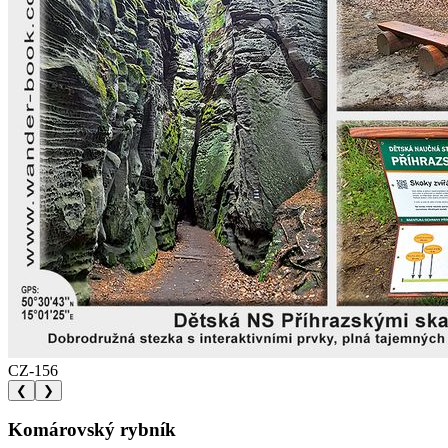
CZ-156
❮
❯
Komárovský rybník