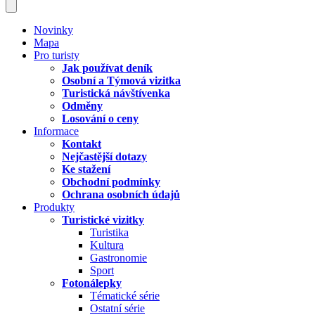
Novinky
Mapa
Pro turisty
Jak používat deník
Osobní a Týmová vizitka
Turistická návštívenka
Odměny
Losování o ceny
Informace
Kontakt
Nejčastější dotazy
Ke stažení
Obchodní podmínky
Ochrana osobních údajů
Produkty
Turistické vizitky
Turistika
Kultura
Gastronomie
Sport
Fotonálepky
Tématické série
Ostatní série