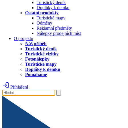
Turistický deník
Doplňky k deníku
Ostatní produkty
Turistické mapy
Odměny
Reklamní předměty
Nálepky prodejních míst
O projektu
Náš příběh
Turistický deník
Turistické vizitky
Fotonálepky
Turistické mapy
Doplňky k deníku
Pomáháme
Přihlášení