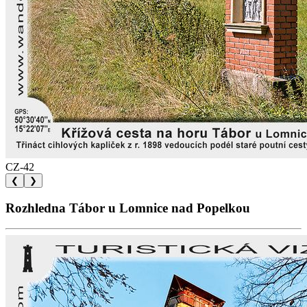
CZ-42
❮
❯
Rozhledna Tábor u Lomnice nad Popelkou