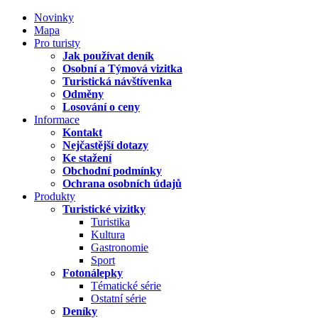
Novinky
Mapa
Pro turisty
Jak používat deník
Osobní a Týmová vizitka
Turistická návštívenka
Odměny
Losování o ceny
Informace
Kontakt
Nejčastější dotazy
Ke stažení
Obchodní podmínky
Ochrana osobních údajů
Produkty
Turistické vizitky
Turistika
Kultura
Gastronomie
Sport
Fotonálepky
Tématické série
Ostatní série
Deníky