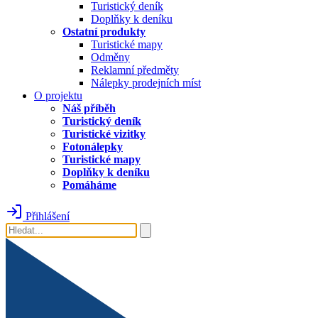
Turistický deník
Doplňky k deníku
Ostatní produkty
Turistické mapy
Odměny
Reklamní předměty
Nálepky prodejních míst
O projektu
Náš příběh
Turistický deník
Turistické vizitky
Fotonálepky
Turistické mapy
Doplňky k deníku
Pomáháme
Přihlášení