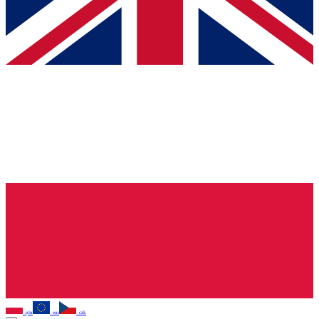
pln
eur
czk