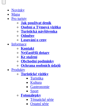
Novinky
Mapa
Pro turisty
Jak používat deník
Osobní a Týmová vizitka
Turistická návštívenka
Odměny
Losování o ceny
Informace
Kontakt
Nejčastější dotazy
Ke stažení
Obchodní podmínky
Ochrana osobních údajů
Produkty
Turistické vizitky
Turistika
Kultura
Gastronomie
Sport
Fotonálepky
Tématické série
Ostatní série