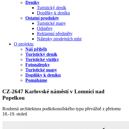
Deníky
Turistický deník
Doplňky k deníku
Ostatní produkty
Turistické mapy
Odměny
Reklamní předměty
Nálepky prodejních míst
O projektu
Náš příběh
Turistický deník
Turistické vizitky
Fotonálepky
Turistické mapy
Doplňky k deníku
Pomáháme
CZ-2647 Karlovské náměstí v Lomnici nad
Popelkou
Roubená architektura podkrkonošského typu převážně z přelomu
18.-19. století