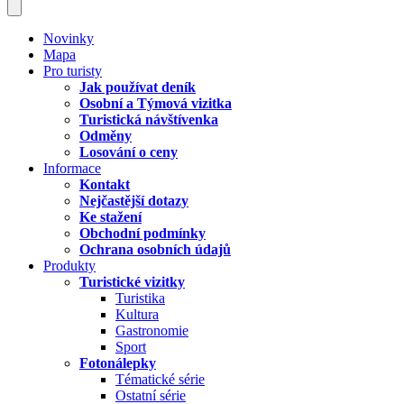
Novinky
Mapa
Pro turisty
Jak používat deník
Osobní a Týmová vizitka
Turistická návštívenka
Odměny
Losování o ceny
Informace
Kontakt
Nejčastější dotazy
Ke stažení
Obchodní podmínky
Ochrana osobních údajů
Produkty
Turistické vizitky
Turistika
Kultura
Gastronomie
Sport
Fotonálepky
Tématické série
Ostatní série