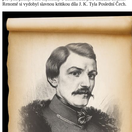
Renomé si vydobyl slavnou kritikou díla J. K. Tyla Poslední Čech.