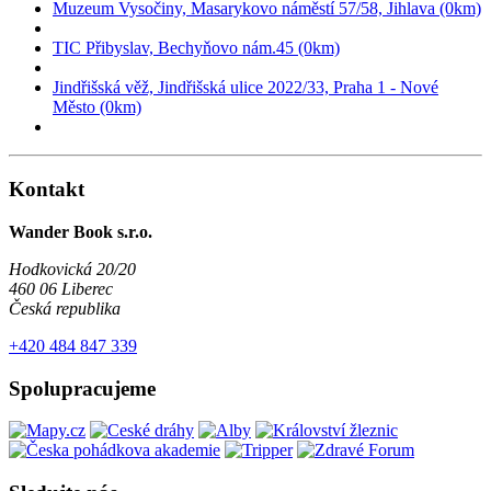
Muzeum Vysočiny, Masarykovo náměstí 57/58, Jihlava (0km)
TIC Přibyslav, Bechyňovo nám.45 (0km)
Jindřišská věž, Jindřišská ulice 2022/33, Praha 1 - Nové
Město (0km)
Kontakt
Wander Book s.r.o.
Hodkovická 20/20
460 06 Liberec
Česká republika
+420 484 847 339
Spolupracujeme