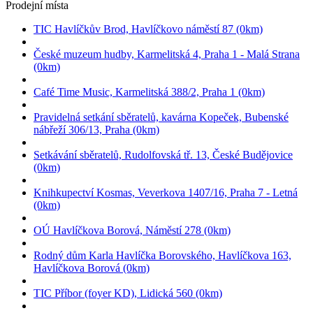
Prodejní místa
TIC Havlíčkův Brod, Havlíčkovo náměstí 87 (0km)
České muzeum hudby, Karmelitská 4, Praha 1 - Malá Strana
(0km)
Café Time Music, Karmelitská 388/2, Praha 1 (0km)
Pravidelná setkání sběratelů, kavárna Kopeček, Bubenské
nábřeží 306/13, Praha (0km)
Setkávání sběratelů, Rudolfovská tř. 13, České Budějovice
(0km)
Knihkupectví Kosmas, Veverkova 1407/16, Praha 7 - Letná
(0km)
OÚ Havlíčkova Borová, Náměstí 278 (0km)
Rodný dům Karla Havlíčka Borovského, Havlíčkova 163,
Havlíčkova Borová (0km)
TIC Příbor (foyer KD), Lidická 560 (0km)