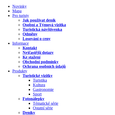
Novinky
Mapa
Pro turisty
Jak používat deník
Osobní a Týmová vizitka
Turistická návštívenka
Odměny
Losování o ceny
Informace
Kontakt
Nejčastější dotazy
Ke stažení
Obchodní podmínky
Ochrana osobních údajů
Produkty
Turistické vizitky
Turistika
Kultura
Gastronomie
Sport
Fotonálepky
Tématické série
Ostatní série
Deníky