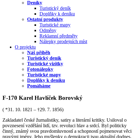
Deníky
Turistický deník
Doplňky k deníku
Ostatní produkty
Turistické mapy
Odměny
Reklamní předměty
Nálepky prodejních míst
O projektu
Náš příběh
Turistický deník
Turistické vizitky
Fotonálepky
Turistické mapy
Doplňky k deníku
Pomáháme
F-170 Karel Havlíček Borovský
( *31. 10. 1821 – †29. 7. 1856)
Zakladatel české žurnalistiky, satiry a literární kritiky. Usiloval o
povznesení vzdělání lidí, tzv. revoluci hlav a srdcí. Byl politicky
činný, známý svou pravdomluvností a schopností pojmenovat věci
pravými jmény. Jeho myšlenky o demokracii jsou aktuální dodnes.