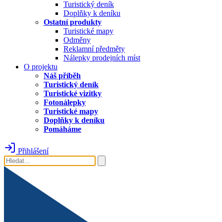
Turistický deník
Doplňky k deníku
Ostatní produkty
Turistické mapy
Odměny
Reklamní předměty
Nálepky prodejních míst
O projektu
Náš příběh
Turistický deník
Turistické vizitky
Fotonálepky
Turistické mapy
Doplňky k deníku
Pomáháme
Přihlášení