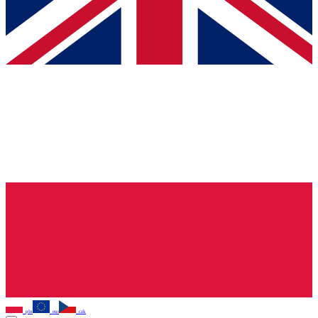
pln
eur
czk