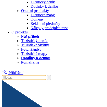
Turistický deník
Doplňky k deníku
Ostatní produkty
Turistické mapy
Odměny
Reklamní předměty
Nálepky prodejních míst
O projektu
Náš příběh
Turistický deník
Turistické vizitky
Fotonálepky
Turistické mapy
Doplňky k deníku
Pomáháme
Přihlášení