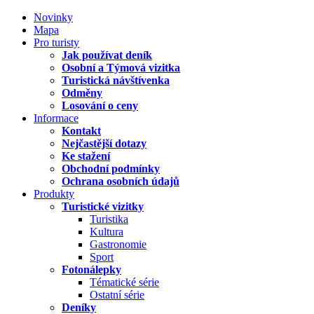
Novinky
Mapa
Pro turisty
Jak používat deník
Osobní a Týmová vizitka
Turistická návštívenka
Odměny
Losování o ceny
Informace
Kontakt
Nejčastější dotazy
Ke stažení
Obchodní podmínky
Ochrana osobních údajů
Produkty
Turistické vizitky
Turistika
Kultura
Gastronomie
Sport
Fotonálepky
Tématické série
Ostatní série
Deníky