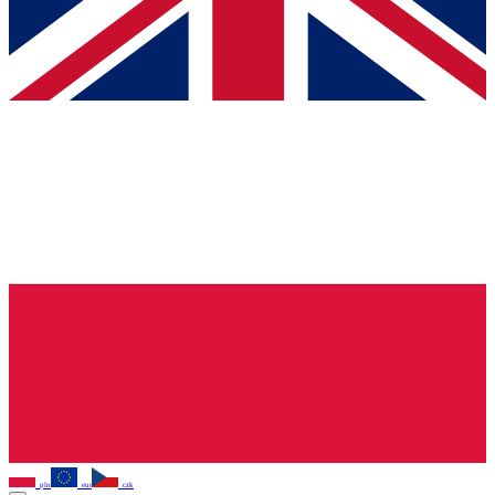
pln
eur
czk