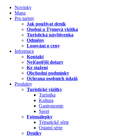
Novinky
Mapa
Pro turisty
Jak používat deník
Osobní a Týmová vizitka
Turistická návštívenka
Odměny
Losování o ceny
Informace
Kontakt
Nejčastější dotazy
Ke stažení
Obchodní podmínky
Ochrana osobních údajů
Produkty
Turistické vizitky
Turistika
Kultura
Gastronomie
Sport
Fotonálepky
Tématické série
Ostatní série
Deníky