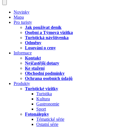
Novinky
Mapa
Pro turisty
Jak používat deník
Osobní a Týmová vizitka
Turistická návštívenka
Odměny
Losování o ceny
Informace
Kontakt
Nejčastější dotazy
Ke stažení
Obchodní podmínky
Ochrana osobních údajů
Produkty
Turistické vizitky
Turistika
Kultura
Gastronomie
Sport
Fotonálepky
Tématické série
Ostatní série