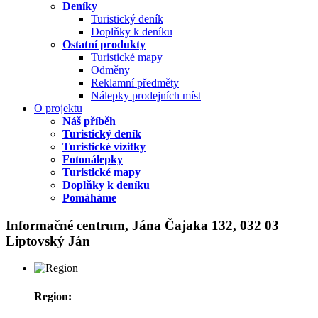
Deníky
Turistický deník
Doplňky k deníku
Ostatní produkty
Turistické mapy
Odměny
Reklamní předměty
Nálepky prodejních míst
O projektu
Náš příběh
Turistický deník
Turistické vizitky
Fotonálepky
Turistické mapy
Doplňky k deníku
Pomáháme
Informačné centrum, Jána Čajaka 132, 032 03
Liptovský Ján
Region: