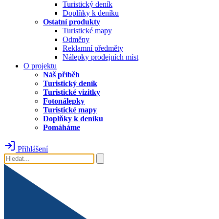
Turistický deník
Doplňky k deníku
Ostatní produkty
Turistické mapy
Odměny
Reklamní předměty
Nálepky prodejních míst
O projektu
Náš příběh
Turistický deník
Turistické vizitky
Fotonálepky
Turistické mapy
Doplňky k deníku
Pomáháme
Přihlášení