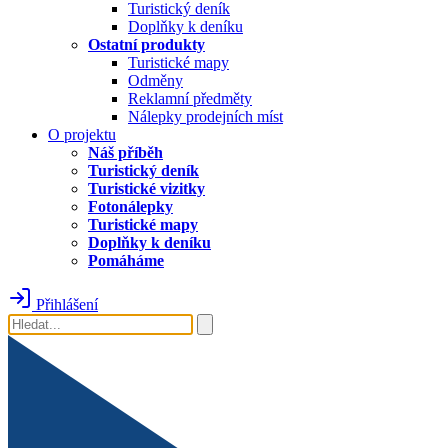
Turistický deník
Doplňky k deníku
Ostatní produkty
Turistické mapy
Odměny
Reklamní předměty
Nálepky prodejních míst
O projektu
Náš příběh
Turistický deník
Turistické vizitky
Fotonálepky
Turistické mapy
Doplňky k deníku
Pomáháme
Přihlášení