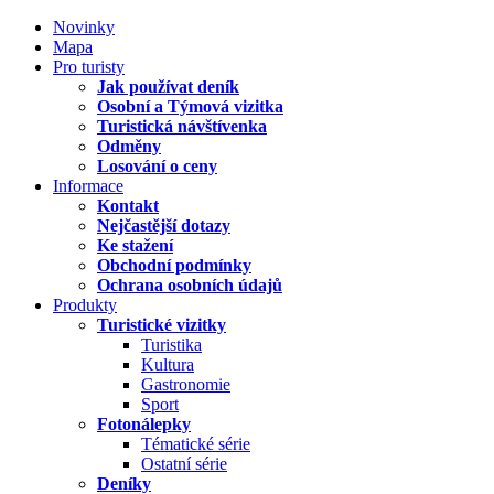
Novinky
Mapa
Pro turisty
Jak používat deník
Osobní a Týmová vizitka
Turistická návštívenka
Odměny
Losování o ceny
Informace
Kontakt
Nejčastější dotazy
Ke stažení
Obchodní podmínky
Ochrana osobních údajů
Produkty
Turistické vizitky
Turistika
Kultura
Gastronomie
Sport
Fotonálepky
Tématické série
Ostatní série
Deníky