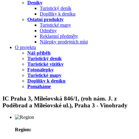
Deníky
Turistický deník
Doplňky k deníku
Ostatní produkty
Turistické mapy
Odměny
Reklamní předměty
Nálepky prodejních míst
O projektu
Náš příběh
Turistický deník
Turistické vizitky
Fotonálepky
Turistické mapy
Doplňky k deníku
Pomáháme
IC Praha 3, Milešovská 846/1, (roh nám. J. z
Poděbrad a Milešovské ul.), Praha 3 - Vinohrady
Region: