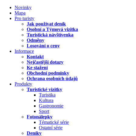
Novinky
Mapa
Pro turisty
Jak používat deník
Osobní a Týmová vizitka
Turistická návštívenka
Odměny
Losování o ceny
Informace
Kontakt
Nejčastější dotazy
Ke stažení
Obchodní podmínky
Ochrana osobních údajů
Produkty
Turistické vizitky
Turistika
Kultura
Gastronomie
Sport
Fotonálepky
Tématické série
Ostatní série
Deníky