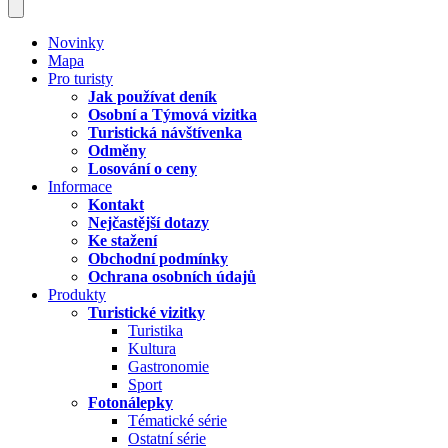
Novinky
Mapa
Pro turisty
Jak používat deník
Osobní a Týmová vizitka
Turistická návštívenka
Odměny
Losování o ceny
Informace
Kontakt
Nejčastější dotazy
Ke stažení
Obchodní podmínky
Ochrana osobních údajů
Produkty
Turistické vizitky
Turistika
Kultura
Gastronomie
Sport
Fotonálepky
Tématické série
Ostatní série