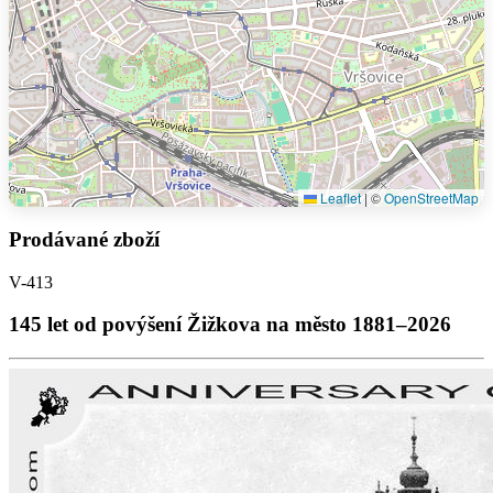
Leaflet
|
©
OpenStreetMap
Prodávané zboží
V-413
145 let od povýšení Žižkova na město 1881–2026