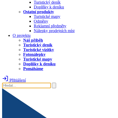
Turistický deník
Doplňky k deníku
Ostatní produkty
Turistické mapy
Odměny
Reklamní předměty
Nálepky prodejních míst
O projektu
Náš příběh
Turistický deník
Turistické vizitky
Fotonálepky
Turistické mapy
Doplňky k deníku
Pomáháme
Přihlášení