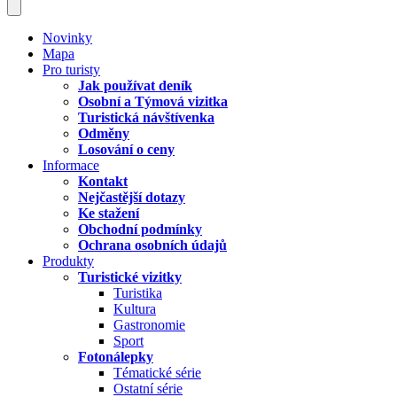
Novinky
Mapa
Pro turisty
Jak používat deník
Osobní a Týmová vizitka
Turistická návštívenka
Odměny
Losování o ceny
Informace
Kontakt
Nejčastější dotazy
Ke stažení
Obchodní podmínky
Ochrana osobních údajů
Produkty
Turistické vizitky
Turistika
Kultura
Gastronomie
Sport
Fotonálepky
Tématické série
Ostatní série