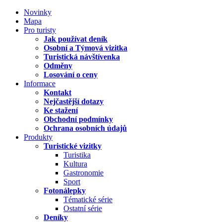
Novinky
Mapa
Pro turisty
Jak používat deník
Osobní a Týmová vizitka
Turistická návštívenka
Odměny
Losování o ceny
Informace
Kontakt
Nejčastější dotazy
Ke stažení
Obchodní podmínky
Ochrana osobních údajů
Produkty
Turistické vizitky
Turistika
Kultura
Gastronomie
Sport
Fotonálepky
Tématické série
Ostatní série
Deníky