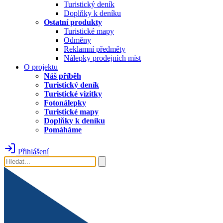
Turistický deník
Doplňky k deníku
Ostatní produkty
Turistické mapy
Odměny
Reklamní předměty
Nálepky prodejních míst
O projektu
Náš příběh
Turistický deník
Turistické vizitky
Fotonálepky
Turistické mapy
Doplňky k deníku
Pomáháme
Přihlášení