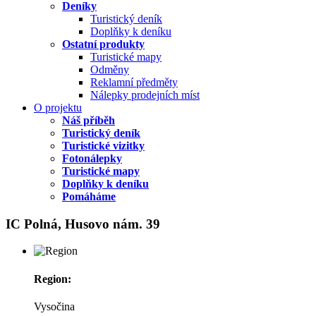
Deníky
Turistický deník
Doplňky k deníku
Ostatní produkty
Turistické mapy
Odměny
Reklamní předměty
Nálepky prodejních míst
O projektu
Náš příběh
Turistický deník
Turistické vizitky
Fotonálepky
Turistické mapy
Doplňky k deníku
Pomáháme
IC Polná, Husovo nám. 39
Region:
Vysočina