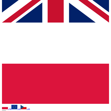
pln
eur
czk