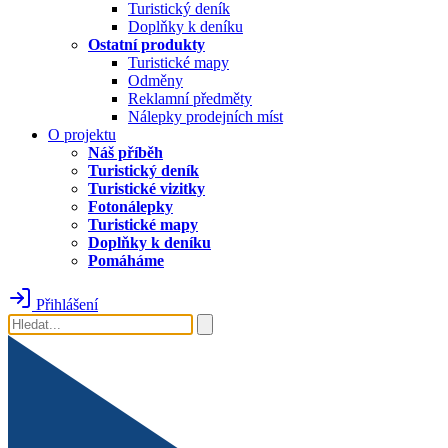
Turistický deník
Doplňky k deníku
Ostatní produkty
Turistické mapy
Odměny
Reklamní předměty
Nálepky prodejních míst
O projektu
Náš příběh
Turistický deník
Turistické vizitky
Fotonálepky
Turistické mapy
Doplňky k deníku
Pomáháme
Přihlášení