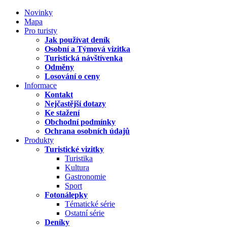
Novinky
Mapa
Pro turisty
Jak používat deník
Osobní a Týmová vizitka
Turistická návštívenka
Odměny
Losování o ceny
Informace
Kontakt
Nejčastější dotazy
Ke stažení
Obchodní podmínky
Ochrana osobních údajů
Produkty
Turistické vizitky
Turistika
Kultura
Gastronomie
Sport
Fotonálepky
Tématické série
Ostatní série
Deníky