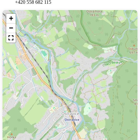
+420 558 682 115
+
−