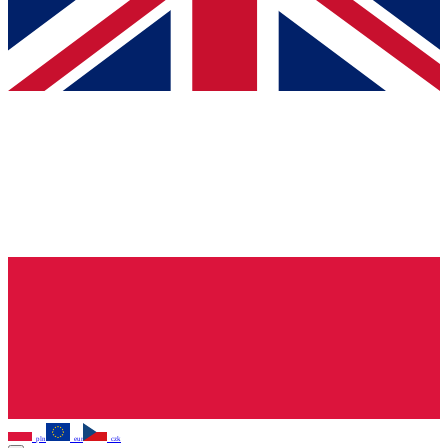
pln
eur
czk