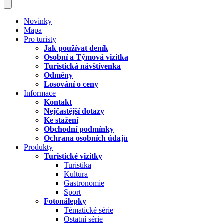
Novinky
Mapa
Pro turisty
Jak používat deník
Osobní a Týmová vizitka
Turistická návštívenka
Odměny
Losování o ceny
Informace
Kontakt
Nejčastější dotazy
Ke stažení
Obchodní podmínky
Ochrana osobních údajů
Produkty
Turistické vizitky
Turistika
Kultura
Gastronomie
Sport
Fotonálepky
Tématické série
Ostatní série