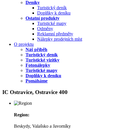
Deníky
Turistický deník
Doplňky k deníku
Ostatní produkty
Turistické mapy
Odměny
Reklamní předměty
Nálepky prodejních míst
O projektu
Náš příběh
Turistický deník
Turistické vizitky
Fotonálepky
Turistické mapy
Doplňky k deníku
Pomáháme
IC Ostravice, Ostravice 400
Region:
Beskydy, Valašsko a Javorníky